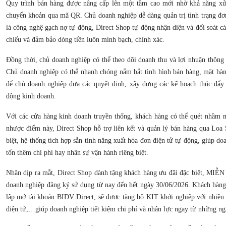
Quy trình bán hàng được nâng cấp lên một tầm cao mới nhờ khả năng xử 
chuyển khoản qua mã QR. Chủ doanh nghiệp dễ dàng quản trị tình trạng đơ
là công nghệ gạch nợ tự động, Direct Shop tự động nhận diện và đối soát cá
chiếu và đảm bảo dòng tiền luôn minh bạch, chính xác.
Đồng thời, chủ doanh nghiệp có thể theo dõi doanh thu và lợi nhuận thông 
Chủ doanh nghiệp có thể nhanh chóng nắm bắt tình hình bán hàng, mặt hà
để chủ doanh nghiệp đưa các quyết định, xây dựng các kế hoạch thúc đẩy 
động kinh doanh.
Với các cửa hàng kinh doanh truyền thống, khách hàng có thể quét nhầm 
nhược điểm này, Direct Shop hỗ trợ liên kết và quản lý bán hàng qua Loa
biệt, hệ thống tích hợp sẵn tính năng xuất hóa đơn điện tử tự động, giúp d
tốn thêm chi phí hay nhân sự vận hành riêng biệt.
Nhân dịp ra mắt, Direct Shop dành tặng khách hàng ưu đãi đặc biệt, MI
doanh nghiệp đăng ký sử dụng từ nay đến hết ngày 30/06/2026. Khách hàng
lập mở tài khoản BIDV Direct, sẽ được tặng bộ KIT khởi nghiệp với nhiều 
điện tử,…giúp doanh nghiệp tiết kiệm chi phí và nhân lực ngay từ những ng