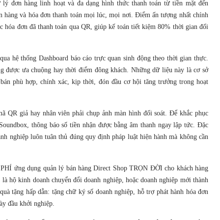
lý đơn hàng linh hoạt và đa dạng hình thức thanh toán từ tiền mặt đến
n hàng và hóa đơn thanh toán mọi lúc, mọi nơi. Điểm ấn tượng nhất chính
c hóa đơn đã thanh toán qua QR, giúp kế toán tiết kiệm 80% thời gian đối
qua hệ thống Dashboard báo cáo trực quan sinh động theo thời gian thực.
ng được ưa chuộng hay thời điểm đông khách. Những dữ liệu này là cơ sở
bán phù hợp, chính xác, kịp thời, đón đầu cơ hội tăng trưởng trong hoạt
mã QR giả hay nhân viên phải chụp ảnh màn hình đối soát. Để khắc phục
 Soundbox, thông báo số tiền nhận được bằng âm thanh ngay lập tức. Đặc
oanh nghiệp luôn tuân thủ đúng quy định pháp luật hiện hành mà không cần
ỄN PHÍ ứng dụng quản lý bán hàng Direct Shop TRỌN ĐỜI cho khách hàng
 là hộ kinh doanh chuyển đổi doanh nghiệp, hoặc doanh nghiệp mới thành
quà tặng hấp dẫn: tặng chữ ký số doanh nghiệp, hỗ trợ phát hành hóa đơn
ày đầu khởi nghiệp.