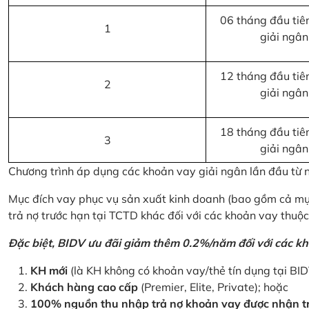
06 tháng đầu tiên
1
giải ngân
12 tháng đầu tiên
2
giải ngân
18 tháng đầu tiên
3
giải ngân
Chương trình áp dụng các khoản vay giải ngân lần đầu từ
Mục đích vay phục vụ sản xuất kinh doanh (bao gồm cả mục
trả nợ trước hạn tại TCTD khác đối với các khoản vay thuộc
Đặc biệt, BIDV ưu đãi giảm thêm 0.2%/năm đối với các kh
KH mới
(là KH không có khoản vay/thẻ tín dụng tại BI
Khách hàng cao cấp
(Premier, Elite, Private); hoặc
100% nguồn thu nhập trả nợ khoản vay được nhận tr