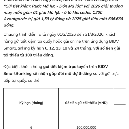
“Gửi tiết kiệm: Rước Mã lực - Đón Mã lộc” với 2026 giải thưởng
may mắn gồm 01 giải Mã lực - ô tô Mercedes C200
Avantgarde trị giá 1,59 tỷ đồng và 2025 giải tiền mặt 666.666
đồng.
Chương trình diễn ra từ ngày 01/2/2026 đến 31/3/2026, khách
hàng gửi tiết kiệm tại quầy hoặc gửi online trên ứng dụng BIDV
SmartBanking
kỳ hạn 6, 12, 13, 18 và 24 tháng, với số tiền gửi
tối thiểu từ 100 triệu đồng
.
Đặc biệt, khách hàng
gửi tiết kiệm trực tuyến trên BIDV
SmartBanking sẽ nhận gấp đôi mã dự thưởng
so với gửi trực
tiếp tại quầy, cụ thể:
Kỳ hạn (tháng)
Số tiền gửi tối thiểu (VND)
6
100.000.000