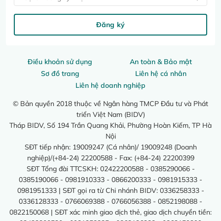
Đăng ký
Điều khoản sử dụng
An toàn & Bảo mật
Sơ đồ trang
Liên hệ cá nhân
Liên hệ doanh nghiệp
© Bản quyền 2018 thuộc về Ngân hàng TMCP Đầu tư và Phát
triển Việt Nam (BIDV)
Tháp BIDV, Số 194 Trần Quang Khải, Phường Hoàn Kiếm, TP Hà
Nội
SĐT tiếp nhận: 19009247 (Cá nhân)/ 19009248 (Doanh
nghiệp)/(+84-24) 22200588 - Fax: (+84-24) 22200399
SĐT Tổng đài TTCSKH: 02422200588 - 0385290066 -
0385190066 - 0981910333 - 0866200333 - 0981915333 -
0981951333 | SĐT gọi ra từ Chi nhánh BIDV: 0336258333 -
0336128333 - 0766069388 - 0766056388 - 0852198088 -
0822150068 | SĐT xác minh giao dịch thẻ, giao dịch chuyển tiền: