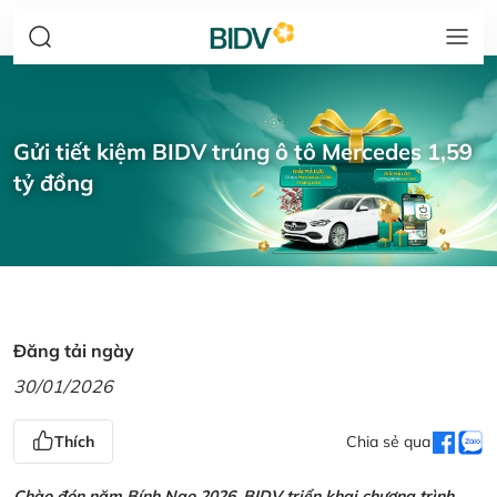
Gửi tiết kiệm BIDV trúng ô tô Mercedes 1,59
tỷ đồng
Đăng tải ngày
30/01/2026
Thích
Chia sẻ qua
Chào đón năm Bính Ngọ 2026, BIDV triển khai chương trình