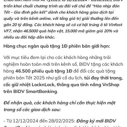
triển khai chuỗi chương trình ưu đãi với chủ đề “Hòa nhịp đón
Tết – Gia đình gắn kết” dành cho khách hàng giao dịch tại
quầy và trên kênh online, với tổng giá trị giải thưởng lên đến
gần 20 tỷ đồng. Các khách hàng sẽ có cơ hội trúng ô tô Vinfast
VF7, nhận 46.5000 quà hiện vật, 15.000 mã giảm giá 20% và
nhiều ưu đãi hấp dẫn khác.
Hàng chục ngàn quà tặng 1Đ phiên bản giới hạn:
Với mục tiêu đem lại cho các khách hàng những trải
nghiệm hoàn toàn mới trên kênh số, BIDV tặng các khách
hàng
46.500 phiếu quà tặng 1Đ
để đổi các quà tặng
phiên bản Tết 2025 như gối cổ du lịch,
túi đay thời trang,
cốc giữ nhiệt LocknLock, thông qua tính năng VnShop
trên BIDV SmartBanking
.
Để nhận quà, các khách hàng chỉ cần thực hiện một
trong số các giao dịch sau:
- Từ 12/12/2024 đến 28/02/2025:
Đăng ký mới BIDV