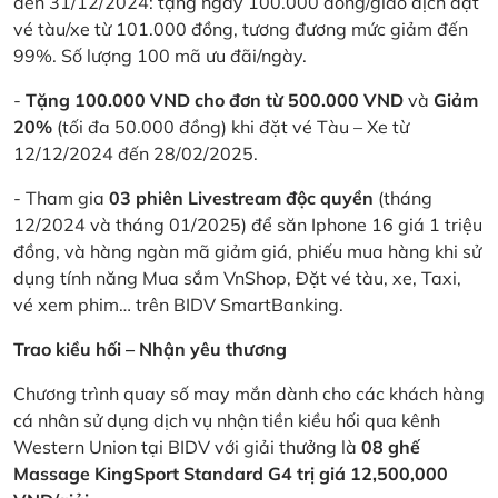
đến 31/12/2024: tặng ngay 100.000 đồng/giao dịch đặt
vé tàu/xe từ 101.000 đồng, tương đương mức giảm đến
99%. Số lượng 100 mã ưu đãi/ngày.
-
Tặng 100.000 VND cho đơn từ 500.000 VND
và
Giảm
20%
(tối đa 50.000 đồng) khi đặt vé Tàu – Xe từ
12/12/2024 đến 28/02/2025.
- Tham gia
03 phiên Livestream độc quyền
(tháng
12/2024 và tháng 01/2025) để săn Iphone 16 giá 1 triệu
đồng, và hàng ngàn mã giảm giá, phiếu mua hàng khi sử
dụng tính năng Mua sắm VnShop, Đặt vé tàu, xe, Taxi,
vé xem phim… trên BIDV SmartBanking.
Trao kiều hối – Nhận yêu thương
Chương trình quay số may mắn dành cho các khách hàng
cá nhân sử dụng dịch vụ nhận tiền kiều hối qua kênh
Western Union tại BIDV với giải thưởng là
08 ghế
Massage KingSport Standard G4 trị giá 12,500,000