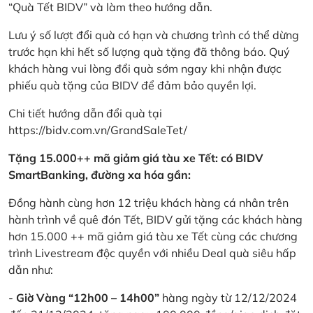
“Quà Tết BIDV” và làm theo hướng dẫn.
Lưu ý số lượt đổi quà có hạn và chương trình có thể dừng
trước hạn khi hết số lượng quà tặng đã thông báo. Quý
khách hàng vui lòng đổi quà sớm ngay khi nhận được
phiếu quà tặng của BIDV để đảm bảo quyền lợi.
Chi tiết hướng dẫn đổi quà tại
https://bidv.com.vn/GrandSaleTet/
Tặng 15.000++ mã giảm giá tàu xe Tết: có BIDV
SmartBanking, đường xa hóa gần:
Đồng hành cùng hơn 12 triệu khách hàng cá nhân trên
hành trình về quê đón Tết, BIDV gửi tặng các khách hàng
hơn 15.000 ++ mã giảm giá tàu xe Tết cùng các chương
trình Livestream độc quyền với nhiều Deal quà siêu hấp
dẫn như:
-
Giờ Vàng “12h00 – 14h00”
hàng ngày từ 12/12/2024