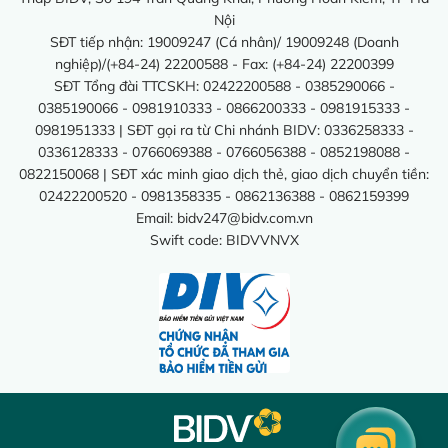
Nội
SĐT tiếp nhận: 19009247 (Cá nhân)/ 19009248 (Doanh
nghiệp)/(+84-24) 22200588 - Fax: (+84-24) 22200399
SĐT Tổng đài TTCSKH: 02422200588 - 0385290066 -
0385190066 - 0981910333 - 0866200333 - 0981915333 -
0981951333 | SĐT gọi ra từ Chi nhánh BIDV: 0336258333 -
0336128333 - 0766069388 - 0766056388 - 0852198088 -
0822150068 | SĐT xác minh giao dịch thẻ, giao dịch chuyển tiền:
02422200520 - 0981358335 - 0862136388 - 0862159399
Email:
bidv247@bidv.com.vn
Swift code: BIDVVNVX