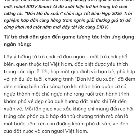
mới, robot BIDV Smart AI đã xuất hiện trở lại trong trò chơi
tương tác “Đón Mã du xuân” nhân dịp Tết Bính Ngọ 2026. Trải
nghiệm hấp dẫn cùng hàng trăm nghìn giải thưởng giá trị để
cùng khai mở một năm mới đầy tài lộc cùng BIDV.
Từ trò chơi dân gian đến game tương tác trên ứng dụng
ngân hàng:
Lấy ý tưởng từ trò chơi cờ đua ngựa – một trò chơi phổ
biến, quen thuộc tại Việt Nam, đặc biệt được yêu thích
trong các dịp lễ Tết, họp mặt gia đình và bạn bè, phù hợp
với nhiều lứa tuổi, chương trình “Đón Mã du xuân” đã đem
đến những biến tấu sáng tạo khi nhân hóa quân cờ cá
ngựa thành một chú ngựa nhỏ rong ruổi trên hành trình
khám phá vẻ đẹp của quê hương đất nước khi Tết đến
xuân về. Mỗi lần gieo xúc xắc không chỉ mang đến cơ hội
trúng các phần quà hấp dẫn từ chương trình mà còn là
một bước tiến trên con đường khám phá di sản, vẻ đẹp
của đất nước và con người Việt Nam.