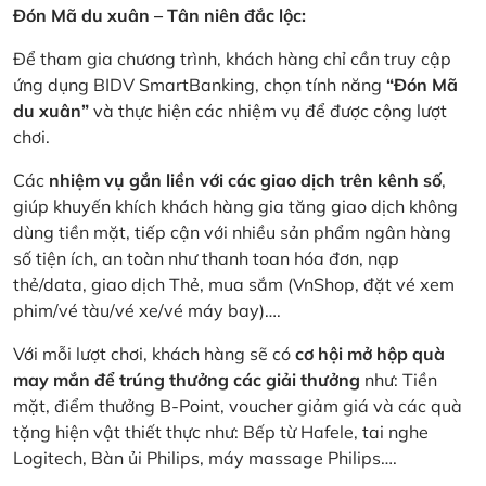
Đón Mã du xuân – Tân niên đắc lộc:
Để tham gia chương trình, khách hàng chỉ cần truy cập
ứng dụng BIDV SmartBanking, chọn tính năng
“Đón Mã
du xuân”
và thực hiện các nhiệm vụ để được cộng lượt
chơi.
Các
nhiệm vụ gắn liền với các giao dịch trên kênh số
,
giúp khuyến khích khách hàng gia tăng giao dịch không
dùng tiền mặt, tiếp cận với nhiều sản phẩm ngân hàng
số tiện ích, an toàn như thanh toan hóa đơn, nạp
thẻ/data, giao dịch Thẻ, mua sắm (VnShop, đặt vé xem
phim/vé tàu/vé xe/vé máy bay)….
Với mỗi lượt chơi, khách hàng sẽ có
cơ hội mở hộp quà
may mắn để trúng thưởng các giải thưởng
như: Tiền
mặt, điểm thưởng B-Point, voucher giảm giá và các quà
tặng hiện vật thiết thực như: Bếp từ Hafele, tai nghe
Logitech, Bàn ủi Philips, máy massage Philips….