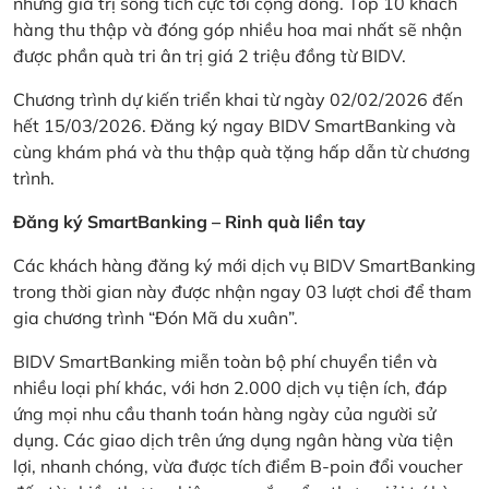
những giá trị sống tích cực tới cộng đồng. Top 10 khách
hàng thu thập và đóng góp nhiều hoa mai nhất sẽ nhận
được phần quà tri ân trị giá 2 triệu đồng từ BIDV.
Chương trình dự kiến triển khai từ ngày 02/02/2026 đến
hết 15/03/2026. Đăng ký ngay BIDV SmartBanking và
cùng khám phá và thu thập quà tặng hấp dẫn từ chương
trình.
Đăng ký SmartBanking – Rinh quà liền tay
Các khách hàng đăng ký mới dịch vụ BIDV SmartBanking
trong thời gian này được nhận ngay 03 lượt chơi để tham
gia chương trình “Đón Mã du xuân”.
BIDV SmartBanking miễn toàn bộ phí chuyển tiền và
nhiều loại phí khác, với hơn 2.000 dịch vụ tiện ích, đáp
ứng mọi nhu cầu thanh toán hàng ngày của người sử
dụng. Các giao dịch trên ứng dụng ngân hàng vừa tiện
lợi, nhanh chóng, vừa được tích điểm B-poin đổi voucher