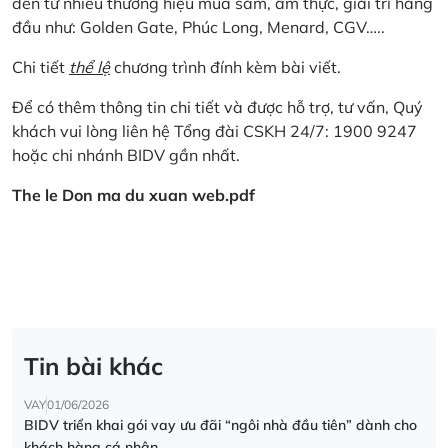
đến từ nhiều thương hiệu mua sắm, ẩm thực, giải trí hàng
đầu như: Golden Gate, Phúc Long, Menard, CGV…..
Chi tiết
thể lệ
chương trình đính kèm bài viết.
Để có thêm thông tin chi tiết và được hỗ trợ, tư vấn, Quý
khách vui lòng liên hệ Tổng đài CSKH 24/7: 1900 9247
hoặc chi nhánh BIDV gần nhất.
The le Don ma du xuan web.pdf
Tin bài khác
VAY
01/06/2026
BIDV triển khai gói vay ưu đãi “ngôi nhà đầu tiên” dành cho
khách hàng cá nhân