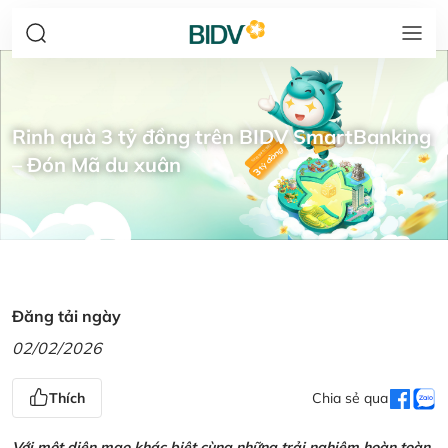
Rinh quà 3 tỷ đồng trên BIDV SmartBanking
– Đón Mã du xuân
Đăng tải ngày
02/02/2026
Thích
Chia sẻ qua
Với một diện mạo khác biệt cùng những trải nghiệm hoàn toàn