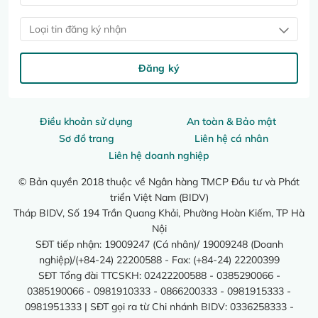
Loại tin đăng ký nhận
Đăng ký
Điều khoản sử dụng
An toàn & Bảo mật
Sơ đồ trang
Liên hệ cá nhân
Liên hệ doanh nghiệp
© Bản quyền 2018 thuộc về Ngân hàng TMCP Đầu tư và Phát
triển Việt Nam (BIDV)
Tháp BIDV, Số 194 Trần Quang Khải, Phường Hoàn Kiếm, TP Hà
Nội
SĐT tiếp nhận: 19009247 (Cá nhân)/ 19009248 (Doanh
nghiệp)/(+84-24) 22200588 - Fax: (+84-24) 22200399
SĐT Tổng đài TTCSKH: 02422200588 - 0385290066 -
0385190066 - 0981910333 - 0866200333 - 0981915333 -
0981951333 | SĐT gọi ra từ Chi nhánh BIDV: 0336258333 -