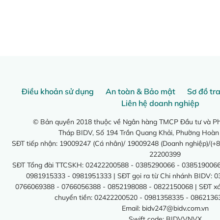
Điều khoản sử dụng
An toàn & Bảo mật
Sơ đồ tr
Liên hệ doanh nghiệp
© Bản quyền 2018 thuộc về Ngân hàng TMCP Đầu tư và Phá
Tháp BIDV, Số 194 Trần Quang Khải, Phường Hoàn
SĐT tiếp nhận: 19009247 (Cá nhân)/ 19009248 (Doanh nghiệp)/(+8
22200399
SĐT Tổng đài TTCSKH: 02422200588 - 0385290066 - 0385190066
0981915333 - 0981951333 | SĐT gọi ra từ Chi nhánh BIDV: 
0766069388 - 0766056388 - 0852198088 - 0822150068 | SĐT xác 
chuyển tiền: 02422200520 - 0981358335 - 0862136
Email:
bidv247@bidv.com.vn
Swift code: BIDVVNVX