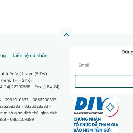
Đăng 
ang
Liên hệ cá nhân
t triển Việt Nam (BIDV)
 Kiếm, TP Hà Nội
4-24) 22200588 - Fax: (+84-24)
 - 0981910333 - 0866200333 -
0336258333 - 0336128333 -
minh giao dịch thẻ, giao dịch
388 - 0862159399