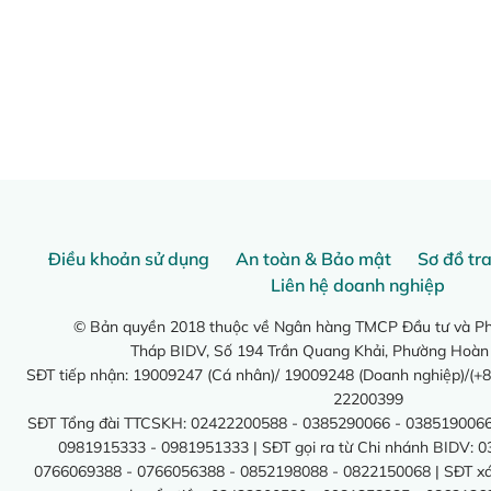
Điều khoản sử dụng
An toàn & Bảo mật
Sơ đồ tr
Liên hệ doanh nghiệp
© Bản quyền 2018 thuộc về Ngân hàng TMCP Đầu tư và Phá
Tháp BIDV, Số 194 Trần Quang Khải, Phường Hoàn
SĐT tiếp nhận: 19009247 (Cá nhân)/ 19009248 (Doanh nghiệp)/(+8
22200399
SĐT Tổng đài TTCSKH: 02422200588 - 0385290066 - 0385190066
0981915333 - 0981951333 | SĐT gọi ra từ Chi nhánh BIDV: 
0766069388 - 0766056388 - 0852198088 - 0822150068 | SĐT xác 