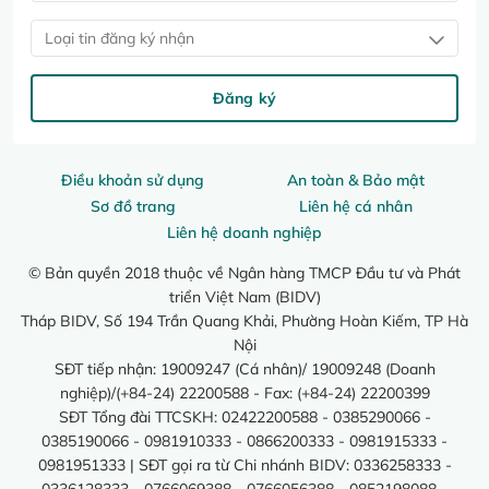
Loại tin đăng ký nhận
Đăng ký
Điều khoản sử dụng
An toàn & Bảo mật
Sơ đồ trang
Liên hệ cá nhân
Liên hệ doanh nghiệp
© Bản quyền 2018 thuộc về Ngân hàng TMCP Đầu tư và Phát
triển Việt Nam (BIDV)
Tháp BIDV, Số 194 Trần Quang Khải, Phường Hoàn Kiếm, TP Hà
Nội
SĐT tiếp nhận: 19009247 (Cá nhân)/ 19009248 (Doanh
nghiệp)/(+84-24) 22200588 - Fax: (+84-24) 22200399
SĐT Tổng đài TTCSKH: 02422200588 - 0385290066 -
0385190066 - 0981910333 - 0866200333 - 0981915333 -
0981951333 | SĐT gọi ra từ Chi nhánh BIDV: 0336258333 -
0336128333 - 0766069388 - 0766056388 - 0852198088 -