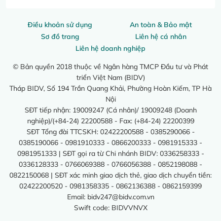
Điều khoản sử dụng
An toàn & Bảo mật
Sơ đồ trang
Liên hệ cá nhân
Liên hệ doanh nghiệp
© Bản quyền 2018 thuộc về Ngân hàng TMCP Đầu tư và Phát
triển Việt Nam (BIDV)
Tháp BIDV, Số 194 Trần Quang Khải, Phường Hoàn Kiếm, TP Hà
Nội
SĐT tiếp nhận: 19009247 (Cá nhân)/ 19009248 (Doanh
nghiệp)/(+84-24) 22200588 - Fax: (+84-24) 22200399
SĐT Tổng đài TTCSKH: 02422200588 - 0385290066 -
0385190066 - 0981910333 - 0866200333 - 0981915333 -
0981951333 | SĐT gọi ra từ Chi nhánh BIDV: 0336258333 -
0336128333 - 0766069388 - 0766056388 - 0852198088 -
0822150068 | SĐT xác minh giao dịch thẻ, giao dịch chuyển tiền:
02422200520 - 0981358335 - 0862136388 - 0862159399
Email:
bidv247@bidv.com.vn
Swift code: BIDVVNVX