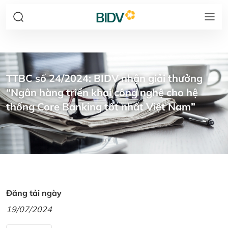
TTBC số 24/2024: BIDV nhận giải thưởng
“Ngân hàng triển khai công nghệ cho hệ
thống Core Banking tốt nhất Việt Nam”
Đăng tải ngày
19/07/2024