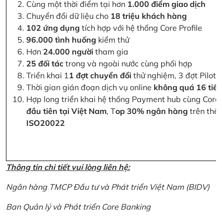
Cùng một thời điểm tại hơn
1.000 điểm giao dịch
Chuyển đổi dữ liệu cho
18 triệu khách hàng
102 ứng dụng
tích hợp với hệ thống Core Profile
96.000 tình huống
kiểm thử
Hơn
24.000 người
tham gia
25 đối tác
trong và ngoài nước cùng phối hợp
Triển khai 1
1 đợt chuyển đổi
thử nghiệm, 3 đợt Pilot 
Thời gian gián đoạn dịch vụ online
không quá 16 tiế
Hợp long triển khai hệ thống Payment hub cùng Core 
đầu tiên tại Việt Nam
, T
op 30% ngân hàng
trên thế 
ISO20022
Thông tin chi tiết vui lòng liên hệ:
Ngân hàng TMCP Đầu tư và Phát triển Việt Nam (BIDV)
Ban Quản lý và Phát triển Core Banking