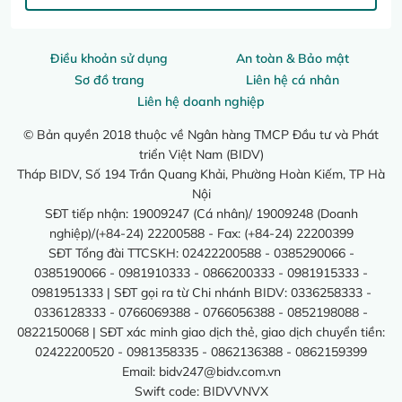
Điều khoản sử dụng
An toàn & Bảo mật
Sơ đồ trang
Liên hệ cá nhân
Liên hệ doanh nghiệp
© Bản quyền 2018 thuộc về Ngân hàng TMCP Đầu tư và Phát
triển Việt Nam (BIDV)
Tháp BIDV, Số 194 Trần Quang Khải, Phường Hoàn Kiếm, TP Hà
Nội
SĐT tiếp nhận: 19009247 (Cá nhân)/ 19009248 (Doanh
nghiệp)/(+84-24) 22200588 - Fax: (+84-24) 22200399
SĐT Tổng đài TTCSKH: 02422200588 - 0385290066 -
0385190066 - 0981910333 - 0866200333 - 0981915333 -
0981951333 | SĐT gọi ra từ Chi nhánh BIDV: 0336258333 -
0336128333 - 0766069388 - 0766056388 - 0852198088 -
0822150068 | SĐT xác minh giao dịch thẻ, giao dịch chuyển tiền:
02422200520 - 0981358335 - 0862136388 - 0862159399
Email:
bidv247@bidv.com.vn
Swift code: BIDVVNVX