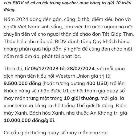
của BIDV sẽ có cơ hội trúng voucher mua hàng trị giá 10 triệu
đồng.
Năm 2024 đang đến gần, cũng là thời điểm kiều bào và
người Việt Nam sinh sống, làm việc tại nước ngoài nô nức
chuyển tiền về cho người thân để chào đón Tết Giáp Thìn.
Thấu hiểu nhu cầu đó, BIDV dành tặng Quý khách hàng
những phần quà hấp dẫn, ý nghĩa để cùng đón chào một
năm mới ấm áp, phát tài phát lộc.
Theo đó,
từ 05/12/2023 tới 28/02/2024
, với mỗi giao
dịch nhận tiền kiều hối Western Union giá trị từ
9.500.000 đồng
(hoặc tương đương
400 USD
) trở lên,
khách hàng sẽ nhận được 01 cơ hội tham gia quay số
may mắn trúng một trong
10 giải thưởng
, mỗi giải là
voucher mua hàng tại hệ thống Thế giới Di động, Điện
máy Xanh, Bách hóa Xanh, nhà thuốc An Khang trị giá
10.000.000 đồng/giải
.
Cơ cấu giải thưởng quay số may mắn như sau: