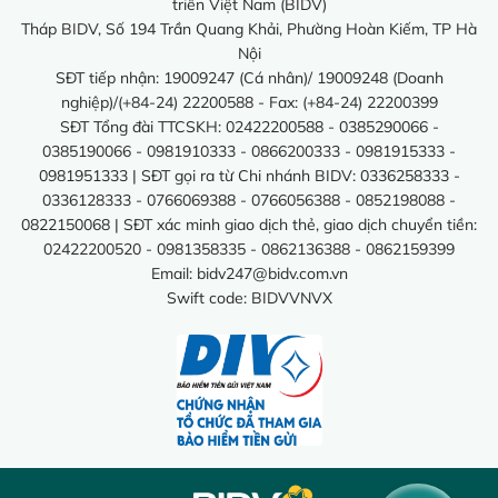
triển Việt Nam (BIDV)
Tháp BIDV, Số 194 Trần Quang Khải, Phường Hoàn Kiếm, TP Hà
Nội
SĐT tiếp nhận: 19009247 (Cá nhân)/ 19009248 (Doanh
nghiệp)/(+84-24) 22200588 - Fax: (+84-24) 22200399
SĐT Tổng đài TTCSKH: 02422200588 - 0385290066 -
0385190066 - 0981910333 - 0866200333 - 0981915333 -
0981951333 | SĐT gọi ra từ Chi nhánh BIDV: 0336258333 -
0336128333 - 0766069388 - 0766056388 - 0852198088 -
0822150068 | SĐT xác minh giao dịch thẻ, giao dịch chuyển tiền:
02422200520 - 0981358335 - 0862136388 - 0862159399
Email:
bidv247@bidv.com.vn
Swift code: BIDVVNVX