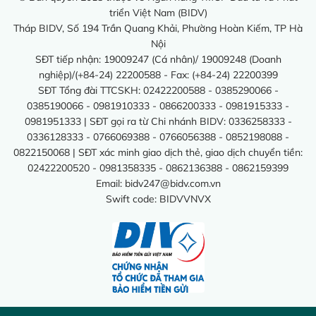
triển Việt Nam (BIDV)
Tháp BIDV, Số 194 Trần Quang Khải, Phường Hoàn Kiếm, TP Hà
Nội
SĐT tiếp nhận: 19009247 (Cá nhân)/ 19009248 (Doanh
nghiệp)/(+84-24) 22200588 - Fax: (+84-24) 22200399
SĐT Tổng đài TTCSKH: 02422200588 - 0385290066 -
0385190066 - 0981910333 - 0866200333 - 0981915333 -
0981951333 | SĐT gọi ra từ Chi nhánh BIDV: 0336258333 -
0336128333 - 0766069388 - 0766056388 - 0852198088 -
0822150068 | SĐT xác minh giao dịch thẻ, giao dịch chuyển tiền:
02422200520 - 0981358335 - 0862136388 - 0862159399
Email:
bidv247@bidv.com.vn
Swift code: BIDVVNVX