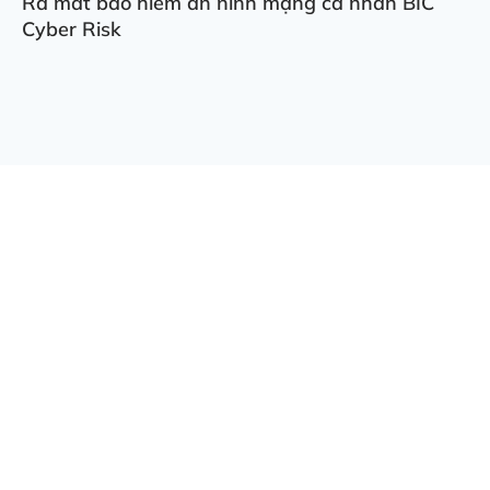
Ra mắt bảo hiểm an ninh mạng cá nhân BIC
Cyber Risk