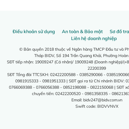
Điều khoản sử dụng
An toàn & Bảo mật
Sơ đồ tr
Liên hệ doanh nghiệp
© Bản quyền 2018 thuộc về Ngân hàng TMCP Đầu tư và Phá
Tháp BIDV, Số 194 Trần Quang Khải, Phường Hoàn
SĐT tiếp nhận: 19009247 (Cá nhân)/ 19009248 (Doanh nghiệp)/(+8
22200399
SĐT Tổng đài TTCSKH: 02422200588 - 0385290066 - 0385190066
0981915333 - 0981951333 | SĐT gọi ra từ Chi nhánh BIDV: 
0766069388 - 0766056388 - 0852198088 - 0822150068 | SĐT xác 
chuyển tiền: 02422200520 - 0981358335 - 0862136
Email:
bidv247@bidv.com.vn
Swift code: BIDVVNVX