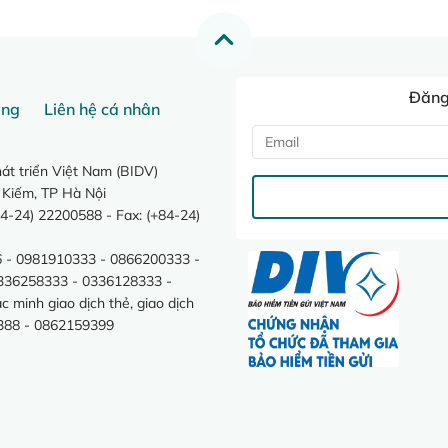
Đăng 
ang
Liên hệ cá nhân
t triển Việt Nam (BIDV)
 Kiếm, TP Hà Nội
4-24) 22200588 - Fax: (+84-24)
 - 0981910333 - 0866200333 -
0336258333 - 0336128333 -
minh giao dịch thẻ, giao dịch
388 - 0862159399