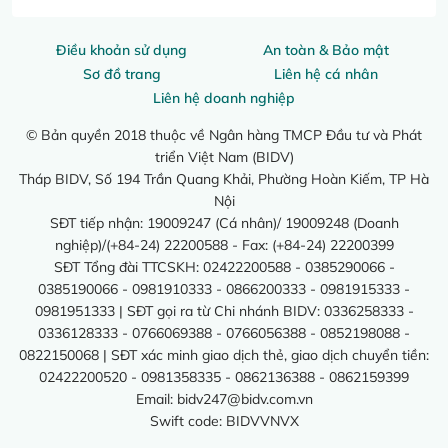
Điều khoản sử dụng
An toàn & Bảo mật
Sơ đồ trang
Liên hệ cá nhân
Liên hệ doanh nghiệp
© Bản quyền 2018 thuộc về Ngân hàng TMCP Đầu tư và Phát
triển Việt Nam (BIDV)
Tháp BIDV, Số 194 Trần Quang Khải, Phường Hoàn Kiếm, TP Hà
Nội
SĐT tiếp nhận: 19009247 (Cá nhân)/ 19009248 (Doanh
nghiệp)/(+84-24) 22200588 - Fax: (+84-24) 22200399
SĐT Tổng đài TTCSKH: 02422200588 - 0385290066 -
0385190066 - 0981910333 - 0866200333 - 0981915333 -
0981951333 | SĐT gọi ra từ Chi nhánh BIDV: 0336258333 -
0336128333 - 0766069388 - 0766056388 - 0852198088 -
0822150068 | SĐT xác minh giao dịch thẻ, giao dịch chuyển tiền:
02422200520 - 0981358335 - 0862136388 - 0862159399
Email:
bidv247@bidv.com.vn
Swift code: BIDVVNVX