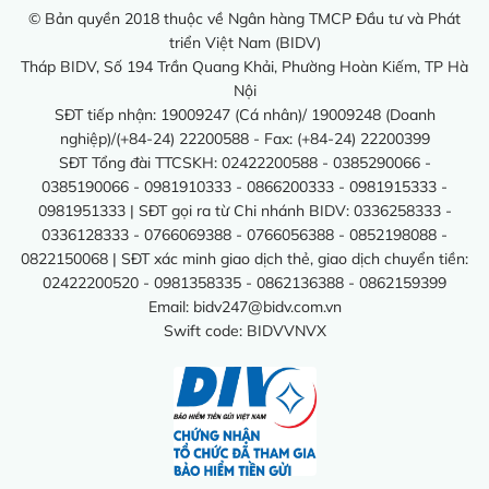
© Bản quyền 2018 thuộc về Ngân hàng TMCP Đầu tư và Phát
triển Việt Nam (BIDV)
Tháp BIDV, Số 194 Trần Quang Khải, Phường Hoàn Kiếm, TP Hà
Nội
SĐT tiếp nhận: 19009247 (Cá nhân)/ 19009248 (Doanh
nghiệp)/(+84-24) 22200588 - Fax: (+84-24) 22200399
SĐT Tổng đài TTCSKH: 02422200588 - 0385290066 -
0385190066 - 0981910333 - 0866200333 - 0981915333 -
0981951333 | SĐT gọi ra từ Chi nhánh BIDV: 0336258333 -
0336128333 - 0766069388 - 0766056388 - 0852198088 -
0822150068 | SĐT xác minh giao dịch thẻ, giao dịch chuyển tiền:
02422200520 - 0981358335 - 0862136388 - 0862159399
Email:
bidv247@bidv.com.vn
Swift code: BIDVVNVX