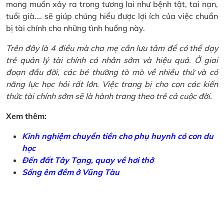
mong muốn xảy ra trong tương lai như bệnh tật, tai nạn,
tuổi già…. sẽ giúp chúng hiểu được lợi ích của việc chuẩn
bị tài chính cho những tình huống này.
Trên đây là 4 điều mà cha mẹ cần lưu tâm để có thể dạy
trẻ quản lý tài chính cá nhân sớm và hiệu quả. Ở giai
đoạn đầu đời, các bé thường tò mò về nhiều thứ và có
năng lực học hỏi rất lớn. Việc trang bị cho con các kiến
thức tài chính sớm sẽ là hành trang theo trẻ cả cuộc đời.
Xem thêm:
Kinh nghiệm chuyển tiền cho phụ huynh có con du
học
Đến đất Tây Tạng, quay về hơi thở
Sống êm đềm ở Vũng Tàu