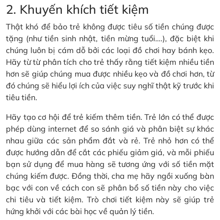
2. Khuyến khích tiết kiệm
Thật khó để bảo trẻ không được tiêu số tiền chúng được
tặng (như tiền sinh nhật, tiền mừng tuổi….), đặc biệt khi
chúng luôn bị cám dỗ bởi các loại đồ chơi hay bánh kẹo.
Hãy từ từ phân tích cho trẻ thấy rằng tiết kiệm nhiều tiền
hơn sẽ giúp chúng mua được nhiều kẹo và đồ chơi hơn, từ
đó chúng sẽ hiểu lợi ích của việc suy nghĩ thật kỹ trước khi
tiêu tiền.
Hãy tạo cơ hội để trẻ kiếm thêm tiền. Trẻ lớn có thể được
phép dùng internet để so sánh giá và phân biệt sự khác
nhau giữa các sản phẩm đắt và rẻ. Trẻ nhỏ hơn có thể
được hướng dẫn để cắt các phiếu giảm giá, và mỗi phiếu
bạn sử dụng để mua hàng sẽ tương ứng với số tiền mặt
chúng kiếm được. Đồng thời, cha mẹ hãy ngồi xuống bàn
bạc với con về cách con sẽ phân bổ số tiền này cho việc
chi tiêu và tiết kiệm. Trò chơi tiết kiệm này sẽ giúp trẻ
hứng khởi với các bài học về quản lý tiền.