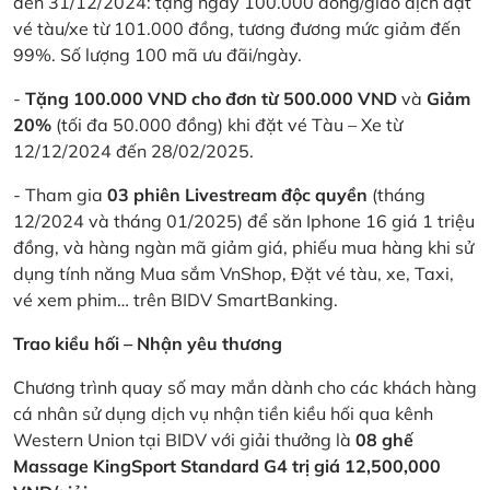
đến 31/12/2024: tặng ngay 100.000 đồng/giao dịch đặt
vé tàu/xe từ 101.000 đồng, tương đương mức giảm đến
99%. Số lượng 100 mã ưu đãi/ngày.
-
Tặng 100.000 VND cho đơn từ 500.000 VND
và
Giảm
20%
(tối đa 50.000 đồng) khi đặt vé Tàu – Xe từ
12/12/2024 đến 28/02/2025.
- Tham gia
03 phiên Livestream độc quyền
(tháng
12/2024 và tháng 01/2025) để săn Iphone 16 giá 1 triệu
đồng, và hàng ngàn mã giảm giá, phiếu mua hàng khi sử
dụng tính năng Mua sắm VnShop, Đặt vé tàu, xe, Taxi,
vé xem phim… trên BIDV SmartBanking.
Trao kiều hối – Nhận yêu thương
Chương trình quay số may mắn dành cho các khách hàng
cá nhân sử dụng dịch vụ nhận tiền kiều hối qua kênh
Western Union tại BIDV với giải thưởng là
08 ghế
Massage KingSport Standard G4 trị giá 12,500,000