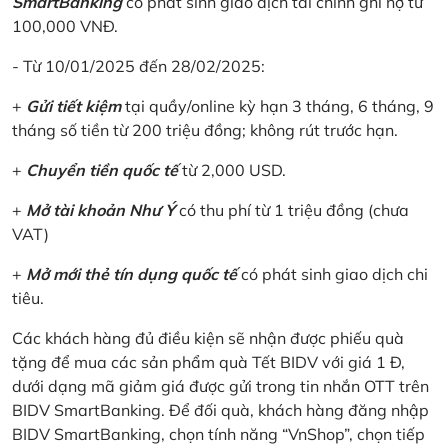
SmartBanking
có phát sinh giao dịch tài chính ghi nợ từ
100,000 VNĐ.
- Từ 10/01/2025 đến 28/02/2025:
+
Gửi tiết kiệm
tại quầy/online kỳ hạn 3 tháng, 6 tháng, 9
tháng số tiền từ 200 triệu đồng; không rút trước hạn.
+
Chuyển tiền quốc tế
từ 2,000 USD.
+
Mở tài khoản Như Ý
có thu phí từ 1 triệu đồng (chưa
VAT)
+
Mở mới thẻ tín dụng quốc tế
có phát sinh giao dịch chi
tiêu.
Các khách hàng đủ điều kiện sẽ nhận được phiếu quà
tặng để mua các sản phẩm quà Tết BIDV với giá 1 Đ,
dưới dạng mã giảm giá được gửi trong tin nhắn OTT trên
BIDV SmartBanking. Để đối quà, khách hàng đăng nhập
BIDV SmartBanking, chọn tính năng “VnShop”, chọn tiếp