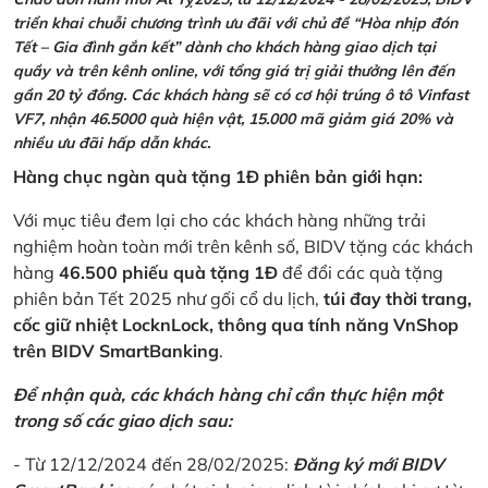
triển khai chuỗi chương trình ưu đãi với chủ đề “Hòa nhịp đón
Tết – Gia đình gắn kết” dành cho khách hàng giao dịch tại
quầy và trên kênh online, với tổng giá trị giải thưởng lên đến
gần 20 tỷ đồng. Các khách hàng sẽ có cơ hội trúng ô tô Vinfast
VF7, nhận 46.5000 quà hiện vật, 15.000 mã giảm giá 20% và
nhiều ưu đãi hấp dẫn khác.
Hàng chục ngàn quà tặng 1Đ phiên bản giới hạn:
Với mục tiêu đem lại cho các khách hàng những trải
nghiệm hoàn toàn mới trên kênh số, BIDV tặng các khách
hàng
46.500 phiếu quà tặng 1Đ
để đổi các quà tặng
phiên bản Tết 2025 như gối cổ du lịch,
túi đay thời trang,
cốc giữ nhiệt LocknLock, thông qua tính năng VnShop
trên BIDV SmartBanking
.
Để nhận quà, các khách hàng chỉ cần thực hiện một
trong số các giao dịch sau:
- Từ 12/12/2024 đến 28/02/2025:
Đăng ký mới BIDV