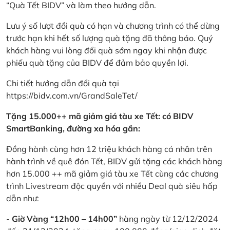
“Quà Tết BIDV” và làm theo hướng dẫn.
Lưu ý số lượt đổi quà có hạn và chương trình có thể dừng
trước hạn khi hết số lượng quà tặng đã thông báo. Quý
khách hàng vui lòng đổi quà sớm ngay khi nhận được
phiếu quà tặng của BIDV để đảm bảo quyền lợi.
Chi tiết hướng dẫn đổi quà tại
https://bidv.com.vn/GrandSaleTet/
Tặng 15.000++ mã giảm giá tàu xe Tết: có BIDV
SmartBanking, đường xa hóa gần:
Đồng hành cùng hơn 12 triệu khách hàng cá nhân trên
hành trình về quê đón Tết, BIDV gửi tặng các khách hàng
hơn 15.000 ++ mã giảm giá tàu xe Tết cùng các chương
trình Livestream độc quyền với nhiều Deal quà siêu hấp
dẫn như:
-
Giờ Vàng “12h00 – 14h00”
hàng ngày từ 12/12/2024