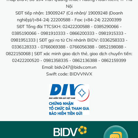
Nội
SĐT tiếp nhận: 19009247 (Cá nhân)/ 19009248 (Doanh
nghiệp)/(+84-24) 22200588 - Fax: (+84-24) 22200399
SĐT Tổng đài TTCSKH: 02422200588 - 0385290066 -
0385190066 - 0981910333 - 0866200333 - 0981915333 -
0981951333 | SĐT gọi ra từ Chi nhánh BIDV: 0336258333 -
0336128333 - 0766069388 - 0766056388 - 0852198088 -
0822150068 | SĐT xác minh giao dịch thẻ, giao dịch chuyển tiền:
02422200520 - 0981358335 - 0862136388 - 0862159399
Email:
bidv247@bidv.com.vn
Swift code: BIDVVNVX