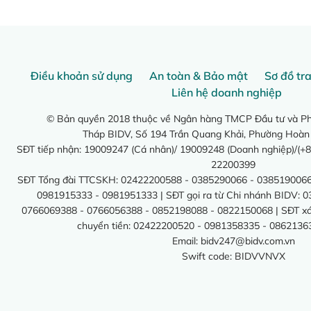
Điều khoản sử dụng
An toàn & Bảo mật
Sơ đồ tr
Liên hệ doanh nghiệp
© Bản quyền 2018 thuộc về Ngân hàng TMCP Đầu tư và Phá
Tháp BIDV, Số 194 Trần Quang Khải, Phường Hoàn
SĐT tiếp nhận: 19009247 (Cá nhân)/ 19009248 (Doanh nghiệp)/(+8
22200399
SĐT Tổng đài TTCSKH: 02422200588 - 0385290066 - 0385190066
0981915333 - 0981951333 | SĐT gọi ra từ Chi nhánh BIDV: 
0766069388 - 0766056388 - 0852198088 - 0822150068 | SĐT xác 
chuyển tiền: 02422200520 - 0981358335 - 0862136
Email:
bidv247@bidv.com.vn
Swift code: BIDVVNVX