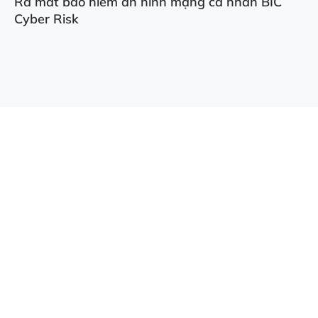
Ra mắt bảo hiểm an ninh mạng cá nhân BIC
Cyber Risk