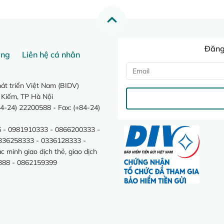
Đăng 
ang
Liên hệ cá nhân
t triển Việt Nam (BIDV)
 Kiếm, TP Hà Nội
4-24) 22200588 - Fax: (+84-24)
 - 0981910333 - 0866200333 -
0336258333 - 0336128333 -
minh giao dịch thẻ, giao dịch
388 - 0862159399