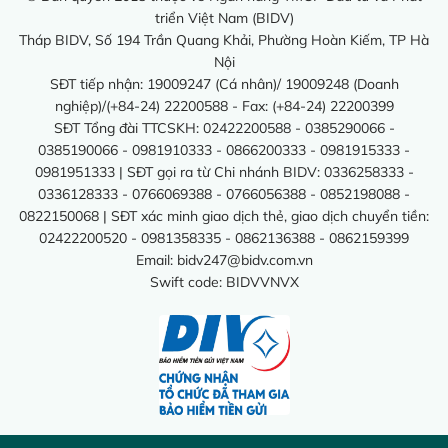
triển Việt Nam (BIDV)
Tháp BIDV, Số 194 Trần Quang Khải, Phường Hoàn Kiếm, TP Hà
Nội
SĐT tiếp nhận: 19009247 (Cá nhân)/ 19009248 (Doanh
nghiệp)/(+84-24) 22200588 - Fax: (+84-24) 22200399
SĐT Tổng đài TTCSKH: 02422200588 - 0385290066 -
0385190066 - 0981910333 - 0866200333 - 0981915333 -
0981951333 | SĐT gọi ra từ Chi nhánh BIDV: 0336258333 -
0336128333 - 0766069388 - 0766056388 - 0852198088 -
0822150068 | SĐT xác minh giao dịch thẻ, giao dịch chuyển tiền:
02422200520 - 0981358335 - 0862136388 - 0862159399
Email:
bidv247@bidv.com.vn
Swift code: BIDVVNVX