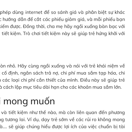
c phép dùng internet để so sánh giá và phân biệt sự khác
c hướng dẫn để cắt các phiếu giảm giá, và mỗi phiếu bạn
kiếm được. Đồng thời, cha mẹ hãy ngồi xuống bàn bạc với
tiết kiệm. Trò chơi tiết kiệm này sẽ giúp trẻ hứng khởi với
òn nhỏ. Hãy cùng ngồi xuống và nói với trẻ khái niệm về
cố định, ngân sách trả nợ, chi phí mua sắm tạp hóa, chi
 các loại chi phí cần thiết của mình. Điều này sẽ giúp trẻ
à cách lập mục tiêu dài hạn cho các khoản mua sắm lớn.
oài mong muốn
gì và tiết kiệm như thế nào, mà còn liên quan đến phương
g tương lai. Ví dụ, dạy trẻ sớm về các rủi ro không mong
à…. sẽ giúp chúng hiểu được lợi ích của việc chuẩn bị tài