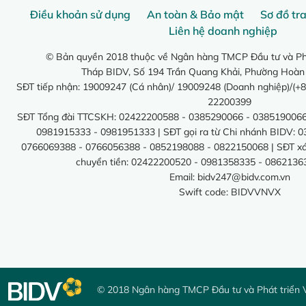
Điều khoản sử dụng
An toàn & Bảo mật
Sơ đồ tr
Liên hệ doanh nghiệp
© Bản quyền 2018 thuộc về Ngân hàng TMCP Đầu tư và Phá
Tháp BIDV, Số 194 Trần Quang Khải, Phường Hoàn
SĐT tiếp nhận: 19009247 (Cá nhân)/ 19009248 (Doanh nghiệp)/(+8
22200399
SĐT Tổng đài TTCSKH: 02422200588 - 0385290066 - 0385190066
0981915333 - 0981951333 | SĐT gọi ra từ Chi nhánh BIDV: 
0766069388 - 0766056388 - 0852198088 - 0822150068 | SĐT xác 
chuyển tiền: 02422200520 - 0981358335 - 0862136
Email:
bidv247@bidv.com.vn
Swift code: BIDVVNVX
© 2018 Ngân hàng TMCP Đầu tư và Phát triển 