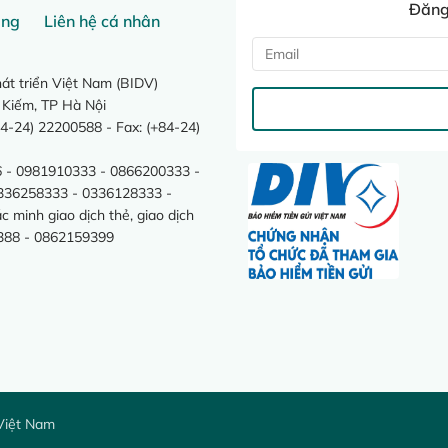
Đăng 
ang
Liên hệ cá nhân
t triển Việt Nam (BIDV)
 Kiếm, TP Hà Nội
4-24) 22200588 - Fax: (+84-24)
 - 0981910333 - 0866200333 -
0336258333 - 0336128333 -
minh giao dịch thẻ, giao dịch
388 - 0862159399
Việt Nam