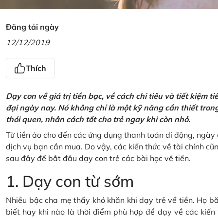
Đăng tải ngày
12/12/2019
Thích
Dạy con về giá trị tiền bạc, về cách chi tiêu và tiết kiệm 
đại ngày nay. Nó không chỉ là một kỹ năng cần thiết tro
thói quen, nhân cách tốt cho trẻ ngay khi còn nhỏ.
Từ tiền ảo cho đến các ứng dụng thanh toán di động, ngày 
dịch vụ bạn cần mua. Do vậy, các kiến thức về tài chính c
sau đây để bắt đầu dạy con trẻ các bài học về tiền.
1. Dạy con từ sớm
Nhiều bậc cha mẹ thấy khó khăn khi dạy trẻ về tiền. Họ bă
biết hay khi nào là thời điểm phù hợp để dạy về các kiến