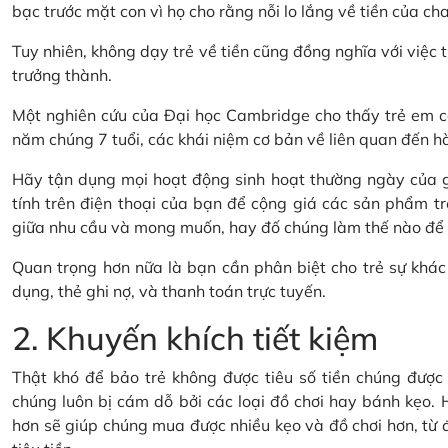
bạc trước mặt con vì họ cho rằng nỗi lo lắng về tiền của cha
Tuy nhiên, không dạy trẻ về tiền cũng đồng nghĩa với việc t
trưởng thành.
Một nghiên cứu của Đại học Cambridge cho thấy trẻ em có
năm chúng 7 tuổi, các khái niệm cơ bản về liên quan đến hành
Hãy tận dụng mọi hoạt động sinh hoạt thường ngày của gi
tính trên điện thoại của bạn để cộng giá các sản phẩm tr
giữa nhu cầu và mong muốn, hay đố chúng làm thế nào để ti
Quan trọng hơn nữa là bạn cần phân biệt cho trẻ sự khác 
dụng, thẻ ghi nợ, và thanh toán trực tuyến.
2. Khuyến khích tiết kiệm
Thật khó để bảo trẻ không được tiêu số tiền chúng được t
chúng luôn bị cám dỗ bởi các loại đồ chơi hay bánh kẹo. H
hơn sẽ giúp chúng mua được nhiều kẹo và đồ chơi hơn, từ đó