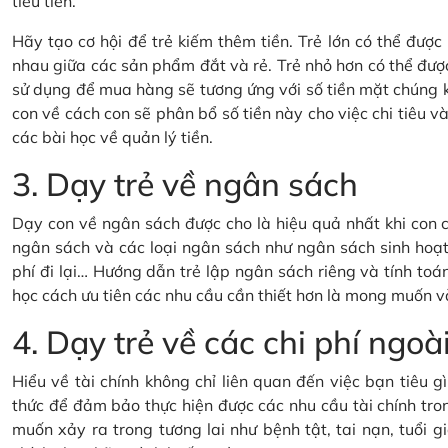
tiêu tiền.
Hãy tạo cơ hội để trẻ kiếm thêm tiền. Trẻ lớn có thể đượ
nhau giữa các sản phẩm đắt và rẻ. Trẻ nhỏ hơn có thể đượ
sử dụng để mua hàng sẽ tương ứng với số tiền mặt chúng 
con về cách con sẽ phân bổ số tiền này cho việc chi tiêu và 
các bài học về quản lý tiền.
3. Dạy trẻ về ngân sách
Dạy con về ngân sách được cho là hiệu quả nhất khi con c
ngân sách và các loại ngân sách như ngân sách sinh hoạt 
phí đi lại… Hướng dẫn trẻ lập ngân sách riêng và tính toán
học cách ưu tiên các nhu cầu cần thiết hơn là mong muốn v
4. Dạy trẻ về các chi phí ng
Hiểu về tài chính không chỉ liên quan đến việc bạn tiêu 
thức để đảm bảo thực hiện được các nhu cầu tài chính tron
muốn xảy ra trong tương lai như bệnh tật, tai nạn, tuổi gi