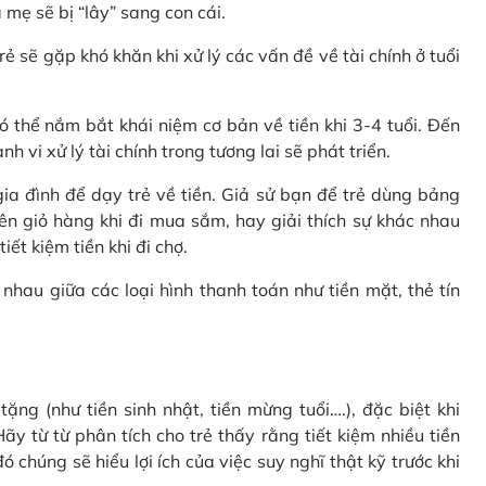
 mẹ sẽ bị “lây” sang con cái.
rẻ sẽ gặp khó khăn khi xử lý các vấn đề về tài chính ở tuổi
 thể nắm bắt khái niệm cơ bản về tiền khi 3-4 tuổi. Đến
 vi xử lý tài chính trong tương lai sẽ phát triển.
a đình để dạy trẻ về tiền. Giả sử bạn để trẻ dùng bảng
ên giỏ hàng khi đi mua sắm, hay giải thích sự khác nhau
ết kiệm tiền khi đi chợ.
nhau giữa các loại hình thanh toán như tiền mặt, thẻ tín
ặng (như tiền sinh nhật, tiền mừng tuổi….), đặc biệt khi
ãy từ từ phân tích cho trẻ thấy rằng tiết kiệm nhiều tiền
 chúng sẽ hiểu lợi ích của việc suy nghĩ thật kỹ trước khi