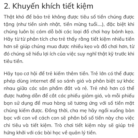
2. Khuyến khích tiết kiệm
Thật khó để bảo trẻ không được tiêu số tiền chúng được
tặng (như tiền sinh nhật, tiền mừng tuổi….), đặc biệt khi
chúng luôn bị cám dỗ bởi các loại đồ chơi hay bánh kẹo.
Hãy từ từ phân tích cho trẻ thấy rằng tiết kiệm nhiều tiền
hơn sẽ giúp chúng mua được nhiều kẹo và đồ chơi hơn, từ
đó chúng sẽ hiểu lợi ích của việc suy nghĩ thật kỹ trước khi
tiêu tiền.
Hãy tạo cơ hội để trẻ kiếm thêm tiền. Trẻ lớn có thể được
phép dùng internet để so sánh giá và phân biệt sự khác
nhau giữa các sản phẩm đắt và rẻ. Trẻ nhỏ hơn có thể
được hướng dẫn để cắt các phiếu giảm giá, và mỗi phiếu
bạn sử dụng để mua hàng sẽ tương ứng với số tiền mặt
chúng kiếm được. Đồng thời, cha mẹ hãy ngồi xuống bàn
bạc với con về cách con sẽ phân bổ số tiền này cho việc
chi tiêu và tiết kiệm. Trò chơi tiết kiệm này sẽ giúp trẻ
hứng khởi với các bài học về quản lý tiền.