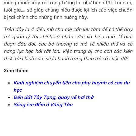
mong muốn xảy ra trong tương lai như bệnh tật, tai nạn,
tuổi già…. sẽ giúp chúng hiểu được lợi ích của việc chuẩn
bị tài chính cho những tình huống này.
Trên đây là 4 điều mà cha mẹ cần lưu tâm để có thể dạy
trẻ quản lý tài chính cá nhân sớm và hiệu quả. Ở giai
đoạn đầu đời, các bé thường tò mò về nhiều thứ và có
năng lực học hỏi rất lớn. Việc trang bị cho con các kiến
thức tài chính sớm sẽ là hành trang theo trẻ cả cuộc đời.
Xem thêm:
Kinh nghiệm chuyển tiền cho phụ huynh có con du
học
Đến đất Tây Tạng, quay về hơi thở
Sống êm đềm ở Vũng Tàu