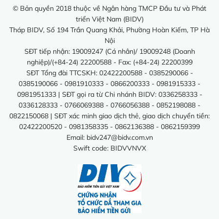
© Bản quyền 2018 thuộc về Ngân hàng TMCP Đầu tư và Phát
triển Việt Nam (BIDV)
Tháp BIDV, Số 194 Trần Quang Khải, Phường Hoàn Kiếm, TP Hà
Nội
SĐT tiếp nhận: 19009247 (Cá nhân)/ 19009248 (Doanh
nghiệp)/(+84-24) 22200588 - Fax: (+84-24) 22200399
SĐT Tổng đài TTCSKH: 02422200588 - 0385290066 -
0385190066 - 0981910333 - 0866200333 - 0981915333 -
0981951333 | SĐT gọi ra từ Chi nhánh BIDV: 0336258333 -
0336128333 - 0766069388 - 0766056388 - 0852198088 -
0822150068 | SĐT xác minh giao dịch thẻ, giao dịch chuyển tiền:
02422200520 - 0981358335 - 0862136388 - 0862159399
Email:
bidv247@bidv.com.vn
Swift code: BIDVVNVX