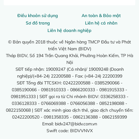
Điều khoản sử dụng
An toàn & Bảo mật
Sơ đồ trang
Liên hệ cá nhân
Liên hệ doanh nghiệp
© Bản quyền 2018 thuộc về Ngân hàng TMCP Đầu tư và Phát
triển Việt Nam (BIDV)
Tháp BIDV, Số 194 Trần Quang Khải, Phường Hoàn Kiếm, TP Hà
Nội
SĐT tiếp nhận: 19009247 (Cá nhân)/ 19009248 (Doanh
nghiệp)/(+84-24) 22200588 - Fax: (+84-24) 22200399
SĐT Tổng đài TTCSKH: 02422200588 - 0385290066 -
0385190066 - 0981910333 - 0866200333 - 0981915333 -
0981951333 | SĐT gọi ra từ Chi nhánh BIDV: 0336258333 -
0336128333 - 0766069388 - 0766056388 - 0852198088 -
0822150068 | SĐT xác minh giao dịch thẻ, giao dịch chuyển tiền:
02422200520 - 0981358335 - 0862136388 - 0862159399
Email:
bidv247@bidv.com.vn
Swift code: BIDVVNVX