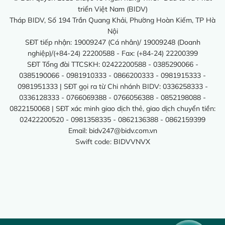
triển Việt Nam (BIDV)
Tháp BIDV, Số 194 Trần Quang Khải, Phường Hoàn Kiếm, TP Hà
Nội
SĐT tiếp nhận: 19009247 (Cá nhân)/ 19009248 (Doanh
nghiệp)/(+84-24) 22200588 - Fax: (+84-24) 22200399
SĐT Tổng đài TTCSKH: 02422200588 - 0385290066 -
0385190066 - 0981910333 - 0866200333 - 0981915333 -
0981951333 | SĐT gọi ra từ Chi nhánh BIDV: 0336258333 -
0336128333 - 0766069388 - 0766056388 - 0852198088 -
0822150068 | SĐT xác minh giao dịch thẻ, giao dịch chuyển tiền:
02422200520 - 0981358335 - 0862136388 - 0862159399
Email:
bidv247@bidv.com.vn
Swift code: BIDVVNVX