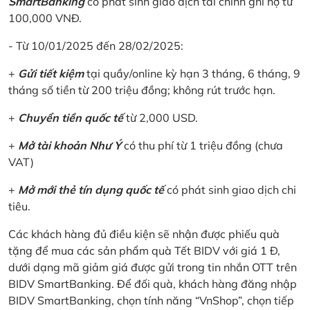
SmartBanking
có phát sinh giao dịch tài chính ghi nợ từ
100,000 VNĐ.
- Từ 10/01/2025 đến 28/02/2025:
+
Gửi tiết kiệm
tại quầy/online kỳ hạn 3 tháng, 6 tháng, 9
tháng số tiền từ 200 triệu đồng; không rút trước hạn.
+
Chuyển tiền quốc tế
từ 2,000 USD.
+
Mở tài khoản Như Ý
có thu phí từ 1 triệu đồng (chưa
VAT)
+
Mở mới thẻ tín dụng quốc tế
có phát sinh giao dịch chi
tiêu.
Các khách hàng đủ điều kiện sẽ nhận được phiếu quà
tặng để mua các sản phẩm quà Tết BIDV với giá 1 Đ,
dưới dạng mã giảm giá được gửi trong tin nhắn OTT trên
BIDV SmartBanking. Để đối quà, khách hàng đăng nhập
BIDV SmartBanking, chọn tính năng “VnShop”, chọn tiếp