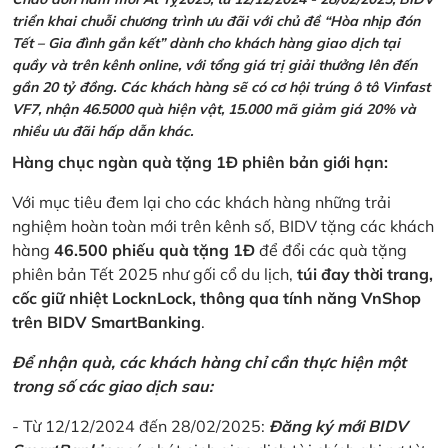
triển khai chuỗi chương trình ưu đãi với chủ đề “Hòa nhịp đón
Tết – Gia đình gắn kết” dành cho khách hàng giao dịch tại
quầy và trên kênh online, với tổng giá trị giải thưởng lên đến
gần 20 tỷ đồng. Các khách hàng sẽ có cơ hội trúng ô tô Vinfast
VF7, nhận 46.5000 quà hiện vật, 15.000 mã giảm giá 20% và
nhiều ưu đãi hấp dẫn khác.
Hàng chục ngàn quà tặng 1Đ phiên bản giới hạn:
Với mục tiêu đem lại cho các khách hàng những trải
nghiệm hoàn toàn mới trên kênh số, BIDV tặng các khách
hàng
46.500 phiếu quà tặng 1Đ
để đổi các quà tặng
phiên bản Tết 2025 như gối cổ du lịch,
túi đay thời trang,
cốc giữ nhiệt LocknLock, thông qua tính năng VnShop
trên BIDV SmartBanking
.
Để nhận quà, các khách hàng chỉ cần thực hiện một
trong số các giao dịch sau:
- Từ 12/12/2024 đến 28/02/2025:
Đăng ký mới BIDV