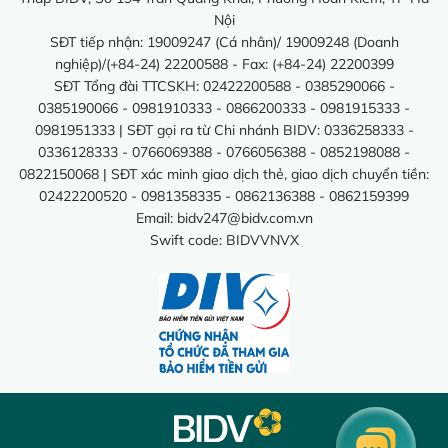
Nội
SĐT tiếp nhận: 19009247 (Cá nhân)/ 19009248 (Doanh
nghiệp)/(+84-24) 22200588 - Fax: (+84-24) 22200399
SĐT Tổng đài TTCSKH: 02422200588 - 0385290066 -
0385190066 - 0981910333 - 0866200333 - 0981915333 -
0981951333 | SĐT gọi ra từ Chi nhánh BIDV: 0336258333 -
0336128333 - 0766069388 - 0766056388 - 0852198088 -
0822150068 | SĐT xác minh giao dịch thẻ, giao dịch chuyển tiền:
02422200520 - 0981358335 - 0862136388 - 0862159399
Email:
bidv247@bidv.com.vn
Swift code: BIDVVNVX