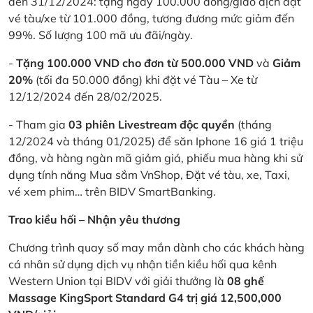
đến 31/12/2024: tặng ngay 100.000 đồng/giao dịch đặt
vé tàu/xe từ 101.000 đồng, tương đương mức giảm đến
99%. Số lượng 100 mã ưu đãi/ngày.
-
Tặng 100.000 VND cho đơn từ 500.000 VND
và
Giảm
20%
(tối đa 50.000 đồng) khi đặt vé Tàu – Xe từ
12/12/2024 đến 28/02/2025.
- Tham gia
03 phiên Livestream độc quyền
(tháng
12/2024 và tháng 01/2025) để săn Iphone 16 giá 1 triệu
đồng, và hàng ngàn mã giảm giá, phiếu mua hàng khi sử
dụng tính năng Mua sắm VnShop, Đặt vé tàu, xe, Taxi,
vé xem phim… trên BIDV SmartBanking.
Trao kiều hối – Nhận yêu thương
Chương trình quay số may mắn dành cho các khách hàng
cá nhân sử dụng dịch vụ nhận tiền kiều hối qua kênh
Western Union tại BIDV với giải thưởng là
08 ghế
Massage KingSport Standard G4 trị giá 12,500,000