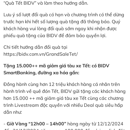
“Quà Tết BIDV” và làm theo hướng dẫn.
Lưu ý số lượt đổi quà có hạn và chương trình có thể dừng
trước hạn khi hết số lượng quà tặng đã thông báo. Quý
khách hàng vui lòng đổi quà sớm ngay khi nhận được
phiếu quà tặng của BIDV để đảm bảo quyền lợi.
Chi tiết hướng dẫn đổi quà tại
https://bidv.com.vn/GrandSaleTet/
Tặng 15.000++ mã giảm giá tàu xe Tết: có BIDV
SmartBanking, đường xa hóa gần:
Đồng hành cùng hơn 12 triệu khách hàng cá nhân trên
hành trình về quê đón Tết, BIDV gửi tặng các khách hàng
hơn 15.000 ++ mã giảm giá tàu xe Tết cùng các chương
trình Livestream độc quyền với nhiều Deal quà siêu hấp
dẫn như:
-
Giờ Vàng “12h00 – 14h00”
hàng ngày từ 12/12/2024