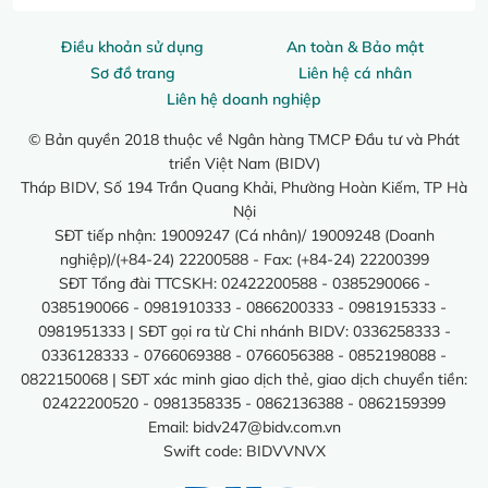
Điều khoản sử dụng
An toàn & Bảo mật
Sơ đồ trang
Liên hệ cá nhân
Liên hệ doanh nghiệp
© Bản quyền 2018 thuộc về Ngân hàng TMCP Đầu tư và Phát
triển Việt Nam (BIDV)
Tháp BIDV, Số 194 Trần Quang Khải, Phường Hoàn Kiếm, TP Hà
Nội
SĐT tiếp nhận: 19009247 (Cá nhân)/ 19009248 (Doanh
nghiệp)/(+84-24) 22200588 - Fax: (+84-24) 22200399
SĐT Tổng đài TTCSKH: 02422200588 - 0385290066 -
0385190066 - 0981910333 - 0866200333 - 0981915333 -
0981951333 | SĐT gọi ra từ Chi nhánh BIDV: 0336258333 -
0336128333 - 0766069388 - 0766056388 - 0852198088 -
0822150068 | SĐT xác minh giao dịch thẻ, giao dịch chuyển tiền:
02422200520 - 0981358335 - 0862136388 - 0862159399
Email:
bidv247@bidv.com.vn
Swift code: BIDVVNVX