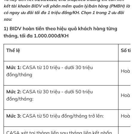
kết tài khoản BIDV với phần mềm quản lý/bán hàng (PMBH) là
có ngay ưu đãi tối đa 1 triệu đồng/KH. Chọn 1 trong 2 ưu đãi
sau:
1) BIDV hoàn tiền theo hiệu quả khách hàng từng
tháng, tối đa 1.000.000đ/KH
Thể lệ
Số ti
Mức 1:
CASA từ 10 triệu - dưới 30 triệu
Hoàn 
đồng/tháng
Mức 2:
CASA từ 30 triệu - dưới 50 triệu
Hoàn 
đồng/tháng:
Mức 3:
CASA từ 50 triệu đồng/tháng trở lên:
Hoàn 
CASA xét tại tháng liền sau tháng liên kết phần