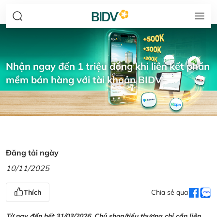
Nhận ngay đến 1 triệu đồng khi liên kết phần
mềm bán hàng với tài khoản BIDV
Đăng tải ngày
10/11/2025
Thích
Chia sẻ qua
Từ nay đến hết 31/03/2026, Chủ shop/tiểu thương chỉ cần liên