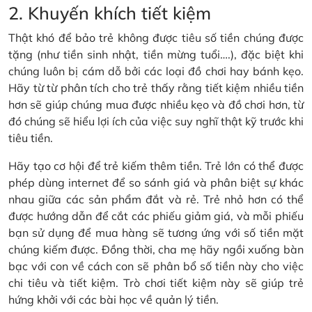
2. Khuyến khích tiết kiệm
Thật khó để bảo trẻ không được tiêu số tiền chúng được
tặng (như tiền sinh nhật, tiền mừng tuổi….), đặc biệt khi
chúng luôn bị cám dỗ bởi các loại đồ chơi hay bánh kẹo.
Hãy từ từ phân tích cho trẻ thấy rằng tiết kiệm nhiều tiền
hơn sẽ giúp chúng mua được nhiều kẹo và đồ chơi hơn, từ
đó chúng sẽ hiểu lợi ích của việc suy nghĩ thật kỹ trước khi
tiêu tiền.
Hãy tạo cơ hội để trẻ kiếm thêm tiền. Trẻ lớn có thể được
phép dùng internet để so sánh giá và phân biệt sự khác
nhau giữa các sản phẩm đắt và rẻ. Trẻ nhỏ hơn có thể
được hướng dẫn để cắt các phiếu giảm giá, và mỗi phiếu
bạn sử dụng để mua hàng sẽ tương ứng với số tiền mặt
chúng kiếm được. Đồng thời, cha mẹ hãy ngồi xuống bàn
bạc với con về cách con sẽ phân bổ số tiền này cho việc
chi tiêu và tiết kiệm. Trò chơi tiết kiệm này sẽ giúp trẻ
hứng khởi với các bài học về quản lý tiền.