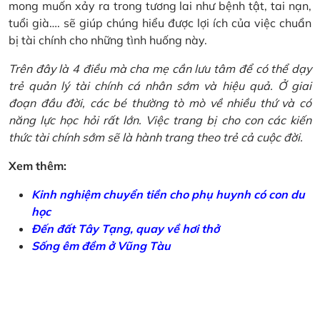
mong muốn xảy ra trong tương lai như bệnh tật, tai nạn,
tuổi già…. sẽ giúp chúng hiểu được lợi ích của việc chuẩn
bị tài chính cho những tình huống này.
Trên đây là 4 điều mà cha mẹ cần lưu tâm để có thể dạy
trẻ quản lý tài chính cá nhân sớm và hiệu quả. Ở giai
đoạn đầu đời, các bé thường tò mò về nhiều thứ và có
năng lực học hỏi rất lớn. Việc trang bị cho con các kiến
thức tài chính sớm sẽ là hành trang theo trẻ cả cuộc đời.
Xem thêm:
Kinh nghiệm chuyển tiền cho phụ huynh có con du
học
Đến đất Tây Tạng, quay về hơi thở
Sống êm đềm ở Vũng Tàu