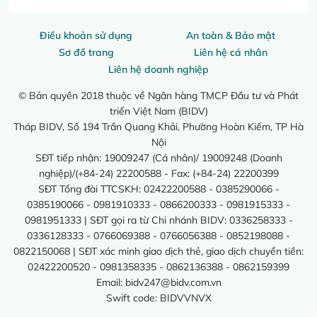
Điều khoản sử dụng
An toàn & Bảo mật
Sơ đồ trang
Liên hệ cá nhân
Liên hệ doanh nghiệp
© Bản quyền 2018 thuộc về Ngân hàng TMCP Đầu tư và Phát
triển Việt Nam (BIDV)
Tháp BIDV, Số 194 Trần Quang Khải, Phường Hoàn Kiếm, TP Hà
Nội
SĐT tiếp nhận: 19009247 (Cá nhân)/ 19009248 (Doanh
nghiệp)/(+84-24) 22200588 - Fax: (+84-24) 22200399
SĐT Tổng đài TTCSKH: 02422200588 - 0385290066 -
0385190066 - 0981910333 - 0866200333 - 0981915333 -
0981951333 | SĐT gọi ra từ Chi nhánh BIDV: 0336258333 -
0336128333 - 0766069388 - 0766056388 - 0852198088 -
0822150068 | SĐT xác minh giao dịch thẻ, giao dịch chuyển tiền:
02422200520 - 0981358335 - 0862136388 - 0862159399
Email:
bidv247@bidv.com.vn
Swift code: BIDVVNVX