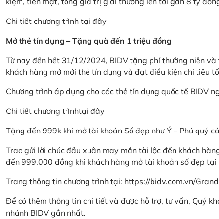
kiệm, tiền mặt, tổng giá trị giải thưởng lên tới gần 8 tỷ đồn
Chi tiết chương trình
tại đây
Mở thẻ tín dụng – Tặng quà đến 1 triệu đồng
Từ nay đến hết 31/12/2024, BIDV tặng phí thường niên và t
khách hàng mở mới thẻ tín dụng và đạt điều kiện chi tiêu tố
Chương trình áp dụng cho các thẻ tín dụng quốc tế BIDV n
Chi tiết chương trình
tại đây
Tặng đến 999k khi mở tài khoản Số đẹp như Ý – Phú quý c
Trao gửi lời chúc đầu xuân may mắn tài lộc đến khách hà
đến 999.000 đồng khi khách hàng mở tài khoản số đẹp tại
Trang thông tin chương trình tại:
https://bidv.com.vn/Grand
Để có thêm thông tin chi tiết và được hỗ trợ, tư vấn, Quý 
nhánh BIDV gần nhất.