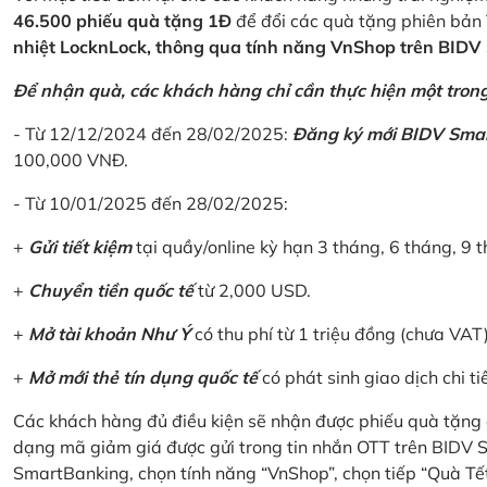
46.500 phiếu quà tặng 1Đ
để đổi các quà tặng phiên bản 
nhiệt LocknLock, thông qua tính năng VnShop trên BID
Để nhận quà, các khách hàng chỉ cần thực hiện một trong 
- Từ 12/12/2024 đến 28/02/2025:
Đăng ký mới BIDV Sma
100,000 VNĐ.
- Từ 10/01/2025 đến 28/02/2025:
+
Gửi tiết kiệm
tại quầy/online kỳ hạn 3 tháng, 6 tháng, 9 t
+
Chuyển tiền quốc tế
từ 2,000 USD.
+
Mở tài khoản Như Ý
có thu phí từ 1 triệu đồng (chưa VAT
+
Mở mới thẻ tín dụng quốc tế
có phát sinh giao dịch chi ti
Các khách hàng đủ điều kiện sẽ nhận được phiếu quà tặng 
dạng mã giảm giá được gửi trong tin nhắn OTT trên BIDV
SmartBanking, chọn tính năng “VnShop”, chọn tiếp “Quà Tế