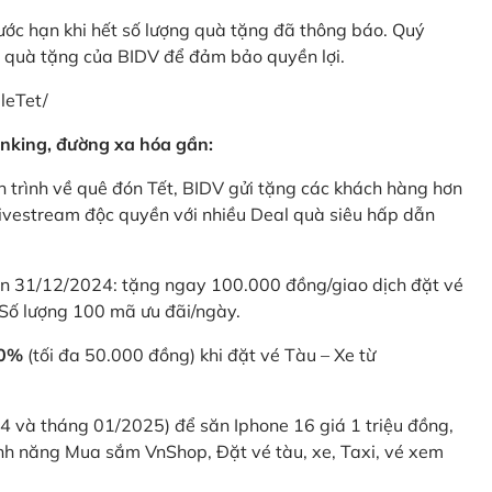
rước hạn khi hết số lượng quà tặng đã thông báo. Quý
u quà tặng của BIDV để đảm bảo quyền lợi.
leTet/
nking, đường xa hóa gần:
 trình về quê đón Tết, BIDV gửi tặng các khách hàng hơn
ivestream độc quyền với nhiều Deal quà siêu hấp dẫn
 31/12/2024: tặng ngay 100.000 đồng/giao dịch đặt vé
Số lượng 100 mã ưu đãi/ngày.
20%
(tối đa 50.000 đồng) khi đặt vé Tàu – Xe từ
4 và tháng 01/2025) để săn Iphone 16 giá 1 triệu đồng,
nh năng Mua sắm VnShop, Đặt vé tàu, xe, Taxi, vé xem