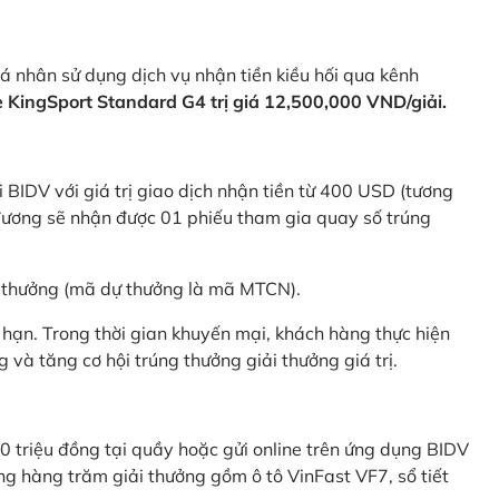
 nhân sử dụng dịch vụ nhận tiền kiều hối qua kênh
KingSport Standard G4 trị giá 12,500,000 VND/giải.
 BIDV với giá trị giao dịch nhận tiền từ 400 USD (tương
ương sẽ nhận được 01 phiếu tham gia quay số trúng
ự thưởng (mã dự thưởng là mã MTCN).
hạn. Trong thời gian khuyến mại, khách hàng thực hiện
và tăng cơ hội trúng thưởng giải thưởng giá trị.
0 triệu đồng tại quầy hoặc gửi online trên ứng dụng BIDV
g hàng trăm giải thưởng gồm ô tô VinFast VF7, sổ tiết