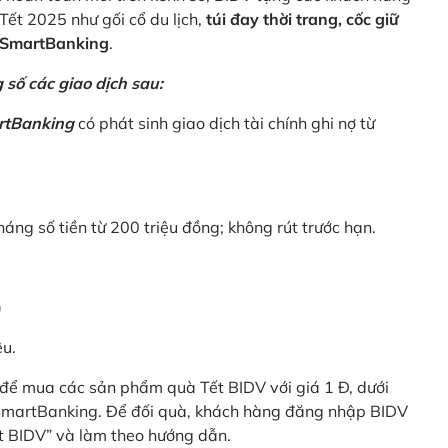
Tết 2025 như gối cổ du lịch,
túi đay thời trang, cốc giữ
V SmartBanking
.
số các giao dịch sau:
rtBanking
có phát sinh giao dịch tài chính ghi nợ từ
háng số tiền từ 200 triệu đồng; không rút trước hạn.
)
êu.
để mua các sản phẩm quà Tết BIDV với giá 1 Đ, dưới
 SmartBanking. Để đối quà, khách hàng đăng nhập BIDV
t BIDV” và làm theo hướng dẫn.