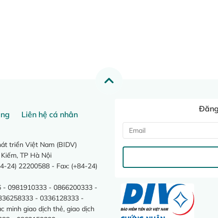
Đăng 
ang
Liên hệ cá nhân
t triển Việt Nam (BIDV)
 Kiếm, TP Hà Nội
4-24) 22200588 - Fax: (+84-24)
 - 0981910333 - 0866200333 -
0336258333 - 0336128333 -
minh giao dịch thẻ, giao dịch