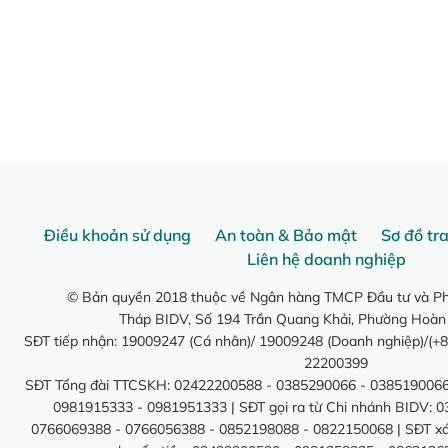
Điều khoản sử dụng
An toàn & Bảo mật
Sơ đồ tr
Liên hệ doanh nghiệp
© Bản quyền 2018 thuộc về Ngân hàng TMCP Đầu tư và Phá
Tháp BIDV, Số 194 Trần Quang Khải, Phường Hoàn
SĐT tiếp nhận: 19009247 (Cá nhân)/ 19009248 (Doanh nghiệp)/(+8
22200399
SĐT Tổng đài TTCSKH: 02422200588 - 0385290066 - 0385190066
0981915333 - 0981951333 | SĐT gọi ra từ Chi nhánh BIDV: 
0766069388 - 0766056388 - 0852198088 - 0822150068 | SĐT xác 