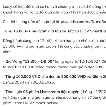
Lưu ý số lượt đổi quà có hạn và chương trình có thể dừng t
khách hàng vui lòng đổi quà sớm ngay khi nhận được phiế
Chi tiết hướng dẫn đổi quà tại
https://bidv.com.vn/GrandSa
Tặng 15.000++ mã giảm giá tàu xe Tết: có BIDV SmartBa
Đồng hành cùng hơn 12 triệu khách hàng cá nhân trên hành
15.000 ++ mã giảm giá tàu xe Tết cùng các chương trình L
như:
-
Giờ Vàng “12h00 – 14h00”
hàng ngày từ 12/12/2024 đến
tàu/xe từ 101.000 đồng, tương đương mức giảm đến 99%. 
-
Tặng 100.000 VND cho đơn từ 500.000 VND
và
Giảm 
12/12/2024 đến 28/02/2025.
- Tham gia
03 phiên Livestream độc quyền
(tháng 12/202
và hàng ngàn mã giảm giá, phiếu mua hàng khi sử dụng tí
phim… trên BIDV SmartBanking.