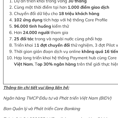
Dự án triển khai trong vòng
30 tháng
Cùng một thời điểm tại hơn
1.000 điểm giao dịch
Chuyển đổi dữ liệu cho
18 triệu khách hàng
102 ứng dụng
tích hợp với hệ thống Core Profile
96.000 tình huống
kiểm thử
Hơn
24.000 người
tham gia
25 đối tác
trong và ngoài nước cùng phối hợp
Triển khai 1
1 đợt chuyển đổi
thử nghiệm, 3 đợt Pilot 
Thời gian gián đoạn dịch vụ online
không quá 16 tiế
Hợp long triển khai hệ thống Payment hub cùng Core 
Việt Nam
, T
op 30% ngân hàng
trên thế giới thực hi
Thông tin chi tiết vui lòng liên hệ:
Ngân hàng TMCP Đầu tư và Phát triển Việt Nam (BIDV)
Ban Quản lý và Phát triển Core Banking