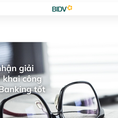
hận giải
 khai công
Banking tốt