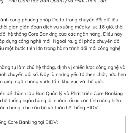
 – Phó Giám đốc Ban Quản lý và Phát triển Core
thành công phương pháp Delta trong chuyển đổi dữ liệu
hời gian gián đoạn dịch vụ xuống mức kỷ lục 16 giờ, thời
 đổi hệ thống Core Banking của các ngân hàng. Điều này
 áp dụng công nghệ mới. Ngoài ra, giải pháp chuyển đổi
u một bước tiến lớn trong hành trình đổi mới công nghệ
ng tự làm chủ hệ thống, định vị chiến lược công nghệ và
ình chuyển đổi số. Đây là những yếu tố then chốt, hứa hẹn
n giúp ngân hàng vươn tầm khu vực và thế giới.
tiền đề thành lập Ban Quản lý và Phát triển Core Banking
hệ thống ngân hàng lõi nhằm tối ưu các tính năng hiện
 khách hàng, cho cán bộ và toàn hệ thống BIDV.
ống Core Banking tại BIDV: