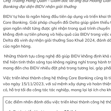
Ông Trương Hồng Quân – Giám đốc và ông Bùi Hoàng Giang
Banking đại diện BIDV nhận giải thưởng
BIDV tự hào là ngân hàng đầu tiên áp dụng và triển khai 
Core Banking. Giải pháp chuyển đổi Delta giúp giảm thiểu t
gian ngắn nhất từng được ghi nhận trong quá trình chuyển
khẳng định sự tiên phong và hiệu quả của BIDV trong việc
Delta đã vinh dự nhận giải thưởng Sao Khuê 2024, đánh dấ
của ngân hàng.
Những thành tựu công nghệ đã giúp BIDV khẳng định khả nă
thể hiện tinh thần sáng tạo không ngừng nghỉ trong hành tr
mang đến cho BIDV nhiều đột phá trong tương lai, góp phầ
Việc triển khai thành công hệ thống Core Banking cũng là 
vào ngày 15/11/2023, với sứ mệnh xây dựng và hoàn thiện 
có, hỗ trợ tối đa công tác tác nghiệp, mang lại lợi ích cho
Các điểm nhấn đánh dấu việc triển khai thành công hệ th