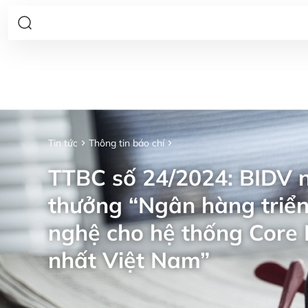
Tin tức
Thông tin báo chí
TTBC số 24/2024: BIDV n
thưởng “Ngân hàng triển
nghệ cho hệ thống Core 
nhất Việt Nam”