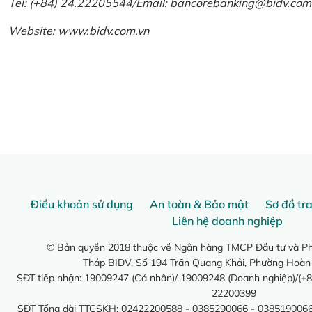
Tel: (+84) 24.22205544/Email: bancorebanking@bidv.com
Website:
www.bidv.com.vn
Điều khoản sử dụng
An toàn & Bảo mật
Sơ đồ tr
Liên hệ doanh nghiệp
© Bản quyền 2018 thuộc về Ngân hàng TMCP Đầu tư và Phá
Tháp BIDV, Số 194 Trần Quang Khải, Phường Hoàn
SĐT tiếp nhận: 19009247 (Cá nhân)/ 19009248 (Doanh nghiệp)/(+8
22200399
SĐT Tổng đài TTCSKH: 02422200588 - 0385290066 - 0385190066