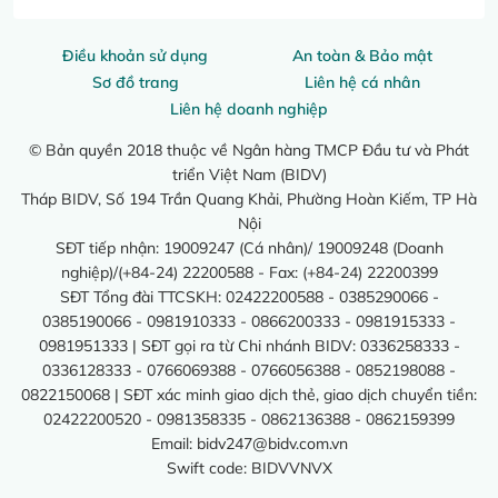
Điều khoản sử dụng
An toàn & Bảo mật
Sơ đồ trang
Liên hệ cá nhân
Liên hệ doanh nghiệp
© Bản quyền 2018 thuộc về Ngân hàng TMCP Đầu tư và Phát
triển Việt Nam (BIDV)
Tháp BIDV, Số 194 Trần Quang Khải, Phường Hoàn Kiếm, TP Hà
Nội
SĐT tiếp nhận: 19009247 (Cá nhân)/ 19009248 (Doanh
nghiệp)/(+84-24) 22200588 - Fax: (+84-24) 22200399
SĐT Tổng đài TTCSKH: 02422200588 - 0385290066 -
0385190066 - 0981910333 - 0866200333 - 0981915333 -
0981951333 | SĐT gọi ra từ Chi nhánh BIDV: 0336258333 -
0336128333 - 0766069388 - 0766056388 - 0852198088 -
0822150068 | SĐT xác minh giao dịch thẻ, giao dịch chuyển tiền:
02422200520 - 0981358335 - 0862136388 - 0862159399
Email:
bidv247@bidv.com.vn
Swift code: BIDVVNVX