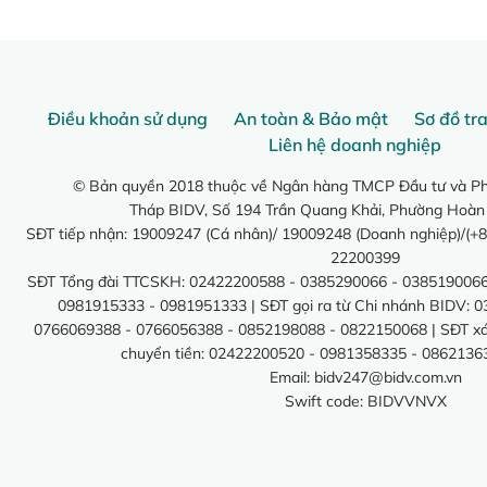
Điều khoản sử dụng
An toàn & Bảo mật
Sơ đồ tr
Liên hệ doanh nghiệp
© Bản quyền 2018 thuộc về Ngân hàng TMCP Đầu tư và Phá
Tháp BIDV, Số 194 Trần Quang Khải, Phường Hoàn
SĐT tiếp nhận: 19009247 (Cá nhân)/ 19009248 (Doanh nghiệp)/(+8
22200399
SĐT Tổng đài TTCSKH: 02422200588 - 0385290066 - 0385190066
0981915333 - 0981951333 | SĐT gọi ra từ Chi nhánh BIDV: 
0766069388 - 0766056388 - 0852198088 - 0822150068 | SĐT xác 
chuyển tiền: 02422200520 - 0981358335 - 0862136
Email:
bidv247@bidv.com.vn
Swift code: BIDVVNVX