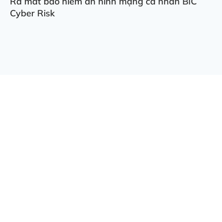
Ra mắt bảo hiểm an ninh mạng cá nhân BIC
Cyber Risk