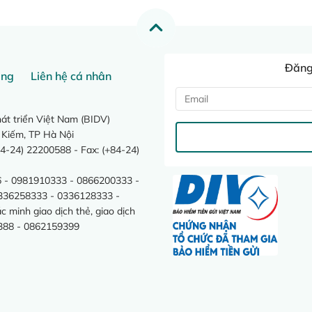
Đăng 
ang
Liên hệ cá nhân
t triển Việt Nam (BIDV)
 Kiếm, TP Hà Nội
4-24) 22200588 - Fax: (+84-24)
 - 0981910333 - 0866200333 -
0336258333 - 0336128333 -
minh giao dịch thẻ, giao dịch
388 - 0862159399