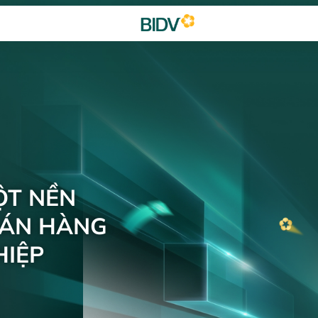
ỘT NỀN
BÁN HÀNG
IỆP