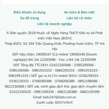
Điều khoản sử dụng
An toàn & Bảo mật
Sơ đồ trang
Liên hệ cá nhân
Liên hệ doanh nghiệp
© Bản quyền 2018 thuộc về Ngân hàng TMCP Đầu tư và Phát
triển Việt Nam (BIDV)
Tháp BIDV, Số 194 Trần Quang Khải, Phường Hoàn Kiếm, TP Hà
Nội
SĐT tiếp nhận: 19009247 (Cá nhân)/ 19009248 (Doanh
nghiệp)/(+84-24) 22200588 - Fax: (+84-24) 22200399
SĐT Tổng đài TTCSKH: 02422200588 - 0385290066 -
0385190066 - 0981910333 - 0866200333 - 0981915333 -
0981951333 | SĐT gọi ra từ Chi nhánh BIDV: 0336258333 -
0336128333 - 0766069388 - 0766056388 - 0852198088 -
0822150068 | SĐT xác minh giao dịch thẻ, giao dịch chuyển tiền:
02422200520 - 0981358335 - 0862136388 - 0862159399
Email:
bidv247@bidv.com.vn
Swift code: BIDVVNVX