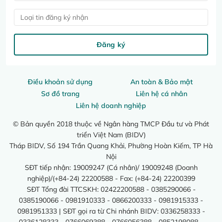
Loại tin đăng ký nhận
Đăng ký
Điều khoản sử dụng
An toàn & Bảo mật
Sơ đồ trang
Liên hệ cá nhân
Liên hệ doanh nghiệp
© Bản quyền 2018 thuộc về Ngân hàng TMCP Đầu tư và Phát
triển Việt Nam (BIDV)
Tháp BIDV, Số 194 Trần Quang Khải, Phường Hoàn Kiếm, TP Hà
Nội
SĐT tiếp nhận: 19009247 (Cá nhân)/ 19009248 (Doanh
nghiệp)/(+84-24) 22200588 - Fax: (+84-24) 22200399
SĐT Tổng đài TTCSKH: 02422200588 - 0385290066 -
0385190066 - 0981910333 - 0866200333 - 0981915333 -
0981951333 | SĐT gọi ra từ Chi nhánh BIDV: 0336258333 -
0336128333 - 0766069388 - 0766056388 - 0852198088 -