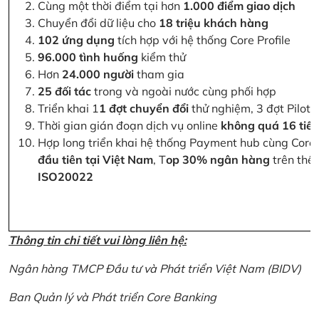
Cùng một thời điểm tại hơn
1.000 điểm giao dịch
Chuyển đổi dữ liệu cho
18 triệu khách hàng
102 ứng dụng
tích hợp với hệ thống Core Profile
96.000 tình huống
kiểm thử
Hơn
24.000 người
tham gia
25 đối tác
trong và ngoài nước cùng phối hợp
Triển khai 1
1 đợt chuyển đổi
thử nghiệm, 3 đợt Pilot 
Thời gian gián đoạn dịch vụ online
không quá 16 tiế
Hợp long triển khai hệ thống Payment hub cùng Core 
đầu tiên tại Việt Nam
, T
op 30% ngân hàng
trên thế 
ISO20022
Thông tin chi tiết vui lòng liên hệ:
Ngân hàng TMCP Đầu tư và Phát triển Việt Nam (BIDV)
Ban Quản lý và Phát triển Core Banking