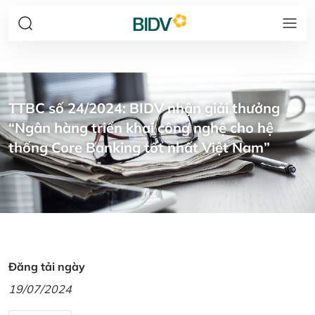
TTBC số 24/2024: BIDV nhận giải thưởng
“Ngân hàng triển khai công nghệ cho hệ
thống Core Banking tốt nhất Việt Nam”
Đăng tải ngày
19/07/2024