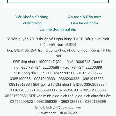
Điều khoản sử dụng
An toàn & Bảo mật
Sơ đồ trang
Liên hệ cá nhân
Liên hệ doanh nghiệp
© Bản quyền 2018 thuộc về Ngân hàng TMCP Đầu tư và Phát
triển Việt Nam (BIDV)
Tháp BIDV, Số 194 Trần Quang Khải, Phường Hoàn Kiếm, TP Hà
Nội
SĐT tiếp nhận: 19009247 (Cá nhân)/ 19009248 (Doanh
nghiệp)/(+84-24) 22200588 - Fax: (+84-24) 22200399
SĐT Tổng đài TTCSKH: 02422200588 - 0385290066 -
0385190066 - 0981910333 - 0866200333 - 0981915333 -
0981951333 | SĐT gọi ra từ Chi nhánh BIDV: 0336258333 -
0336128333 - 0766069388 - 0766056388 - 0852198088 -
0822150068 | SĐT xác minh giao dịch thẻ, giao dịch chuyển tiền:
02422200520 - 0981358335 - 0862136388 - 0862159399
Email:
bidv247@bidv.com.vn
Swift code: BIDVVNVX