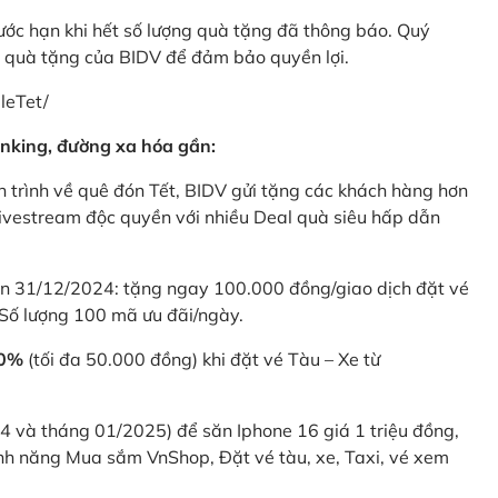
rước hạn khi hết số lượng quà tặng đã thông báo. Quý
u quà tặng của BIDV để đảm bảo quyền lợi.
leTet/
nking, đường xa hóa gần:
 trình về quê đón Tết, BIDV gửi tặng các khách hàng hơn
ivestream độc quyền với nhiều Deal quà siêu hấp dẫn
 31/12/2024: tặng ngay 100.000 đồng/giao dịch đặt vé
Số lượng 100 mã ưu đãi/ngày.
20%
(tối đa 50.000 đồng) khi đặt vé Tàu – Xe từ
4 và tháng 01/2025) để săn Iphone 16 giá 1 triệu đồng,
nh năng Mua sắm VnShop, Đặt vé tàu, xe, Taxi, vé xem