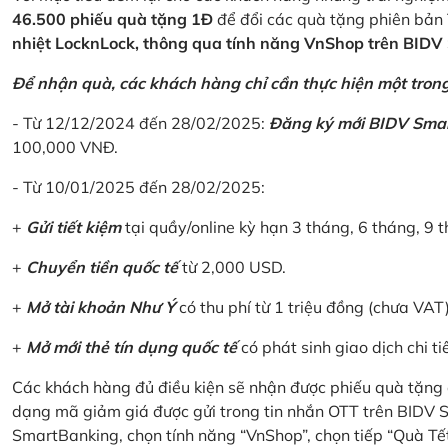
46.500 phiếu quà tặng 1Đ
để đổi các quà tặng phiên bản 
nhiệt LocknLock, thông qua tính năng VnShop trên BID
Để nhận quà, các khách hàng chỉ cần thực hiện một trong 
- Từ 12/12/2024 đến 28/02/2025:
Đăng ký mới BIDV Sma
100,000 VNĐ.
- Từ 10/01/2025 đến 28/02/2025:
+
Gửi tiết kiệm
tại quầy/online kỳ hạn 3 tháng, 6 tháng, 9 t
+
Chuyển tiền quốc tế
từ 2,000 USD.
+
Mở tài khoản Như Ý
có thu phí từ 1 triệu đồng (chưa VAT
+
Mở mới thẻ tín dụng quốc tế
có phát sinh giao dịch chi ti
Các khách hàng đủ điều kiện sẽ nhận được phiếu quà tặng 
dạng mã giảm giá được gửi trong tin nhắn OTT trên BIDV
SmartBanking, chọn tính năng “VnShop”, chọn tiếp “Quà Tế