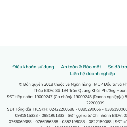
Điều khoản sử dụng
An toàn & Bảo mật
Sơ đồ tr
Liên hệ doanh nghiệp
© Bản quyền 2018 thuộc về Ngân hàng TMCP Đầu tư và Phá
Tháp BIDV, Số 194 Trần Quang Khải, Phường Hoàn
SĐT tiếp nhận: 19009247 (Cá nhân)/ 19009248 (Doanh nghiệp)/(+8
22200399
SĐT Tổng đài TTCSKH: 02422200588 - 0385290066 - 0385190066
0981915333 - 0981951333 | SĐT gọi ra từ Chi nhánh BIDV: 
0766069388 - 0766056388 - 0852198088 - 0822150068 | SĐT xác 