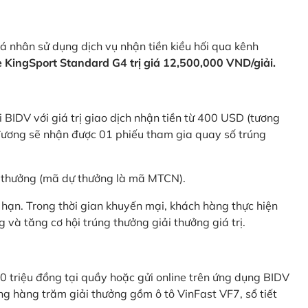
 nhân sử dụng dịch vụ nhận tiền kiều hối qua kênh
KingSport Standard G4 trị giá 12,500,000 VND/giải.
 BIDV với giá trị giao dịch nhận tiền từ 400 USD (tương
ương sẽ nhận được 01 phiếu tham gia quay số trúng
ự thưởng (mã dự thưởng là mã MTCN).
hạn. Trong thời gian khuyến mại, khách hàng thực hiện
và tăng cơ hội trúng thưởng giải thưởng giá trị.
0 triệu đồng tại quầy hoặc gửi online trên ứng dụng BIDV
g hàng trăm giải thưởng gồm ô tô VinFast VF7, sổ tiết