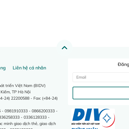
Đăng 
ang
Liên hệ cá nhân
t triển Việt Nam (BIDV)
 Kiếm, TP Hà Nội
4-24) 22200588 - Fax: (+84-24)
 - 0981910333 - 0866200333 -
0336258333 - 0336128333 -
minh giao dịch thẻ, giao dịch