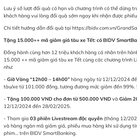
Lưu ý số lượt đổi quà có hạn và chương trình có thể dừng t
khách hàng vui lòng đổi quà sớm ngay khi nhận được phiế
Chi tiết hướng dẫn đổi quà tại
https://bidv.com.vn/GrandSa
Tặng 15.000++ mã giảm giá tàu xe Tết: có BIDV SmartBa
Đồng hành cùng hơn 12 triệu khách hàng cá nhân trên hành
15.000 ++ mã giảm giá tàu xe Tết cùng các chương trình L
như:
-
Giờ Vàng “12h00 – 14h00”
hàng ngày từ 12/12/2024 đến
tàu/xe từ 101.000 đồng, tương đương mức giảm đến 99%. 
-
Tặng 100.000 VND cho đơn từ 500.000 VND
và
Giảm 
12/12/2024 đến 28/02/2025.
- Tham gia
03 phiên Livestream độc quyền
(tháng 12/202
và hàng ngàn mã giảm giá, phiếu mua hàng khi sử dụng tí
phim… trên BIDV SmartBanking.