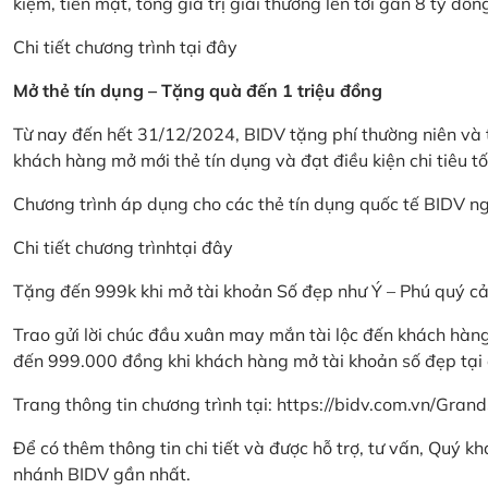
kiệm, tiền mặt, tổng giá trị giải thưởng lên tới gần 8 tỷ đồn
Chi tiết chương trình
tại đây
Mở thẻ tín dụng – Tặng quà đến 1 triệu đồng
Từ nay đến hết 31/12/2024, BIDV tặng phí thường niên và t
khách hàng mở mới thẻ tín dụng và đạt điều kiện chi tiêu tố
Chương trình áp dụng cho các thẻ tín dụng quốc tế BIDV n
Chi tiết chương trình
tại đây
Tặng đến 999k khi mở tài khoản Số đẹp như Ý – Phú quý c
Trao gửi lời chúc đầu xuân may mắn tài lộc đến khách hà
đến 999.000 đồng khi khách hàng mở tài khoản số đẹp tại
Trang thông tin chương trình tại:
https://bidv.com.vn/Grand
Để có thêm thông tin chi tiết và được hỗ trợ, tư vấn, Quý 
nhánh BIDV gần nhất.