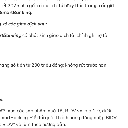
Tết 2025 như gối cổ du lịch,
túi đay thời trang, cốc giữ
V SmartBanking
.
số các giao dịch sau:
rtBanking
có phát sinh giao dịch tài chính ghi nợ từ
háng số tiền từ 200 triệu đồng; không rút trước hạn.
)
êu.
để mua các sản phẩm quà Tết BIDV với giá 1 Đ, dưới
 SmartBanking. Để đối quà, khách hàng đăng nhập BIDV
t BIDV” và làm theo hướng dẫn.