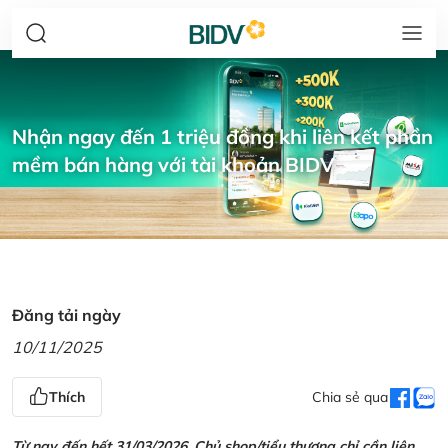
Nhận ngay đến 1 triệu đồng khi liên kết phần
mềm bán hàng với tài khoản BIDV
Đăng tải ngày
10/11/2025
Thích
Chia sẻ qua
Từ nay đến hết 31/03/2026, Chủ shop/tiểu thương chỉ cần liên