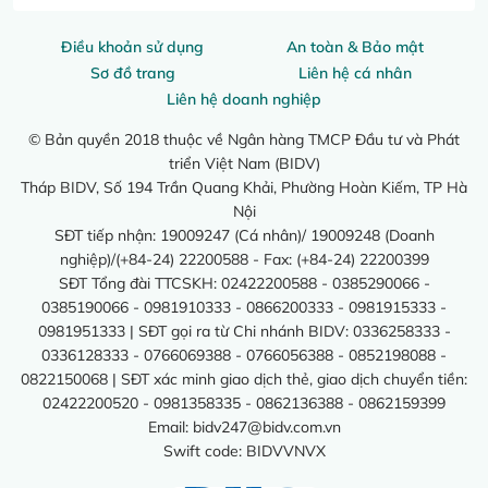
Điều khoản sử dụng
An toàn & Bảo mật
Sơ đồ trang
Liên hệ cá nhân
Liên hệ doanh nghiệp
© Bản quyền 2018 thuộc về Ngân hàng TMCP Đầu tư và Phát
triển Việt Nam (BIDV)
Tháp BIDV, Số 194 Trần Quang Khải, Phường Hoàn Kiếm, TP Hà
Nội
SĐT tiếp nhận: 19009247 (Cá nhân)/ 19009248 (Doanh
nghiệp)/(+84-24) 22200588 - Fax: (+84-24) 22200399
SĐT Tổng đài TTCSKH: 02422200588 - 0385290066 -
0385190066 - 0981910333 - 0866200333 - 0981915333 -
0981951333 | SĐT gọi ra từ Chi nhánh BIDV: 0336258333 -
0336128333 - 0766069388 - 0766056388 - 0852198088 -
0822150068 | SĐT xác minh giao dịch thẻ, giao dịch chuyển tiền:
02422200520 - 0981358335 - 0862136388 - 0862159399
Email:
bidv247@bidv.com.vn
Swift code: BIDVVNVX