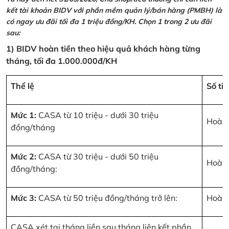
kết tài khoản BIDV với phần mềm quản lý/bán hàng (PMBH) là
có ngay ưu đãi tối đa 1 triệu đồng/KH. Chọn 1 trong 2 ưu đãi
sau:
1) BIDV hoàn tiền theo hiệu quả khách hàng từng
tháng, tối đa 1.000.000đ/KH
Thể lệ
Số ti
Mức 1:
CASA từ 10 triệu - dưới 30 triệu
Hoàn 
đồng/tháng
Mức 2:
CASA từ 30 triệu - dưới 50 triệu
Hoàn 
đồng/tháng:
Mức 3:
CASA từ 50 triệu đồng/tháng trở lên:
Hoàn 
CASA xét tại tháng liền sau tháng liên kết phần