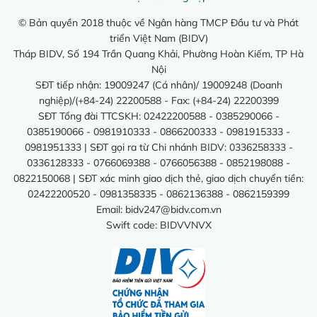
© Bản quyền 2018 thuộc về Ngân hàng TMCP Đầu tư và Phát
triển Việt Nam (BIDV)
Tháp BIDV, Số 194 Trần Quang Khải, Phường Hoàn Kiếm, TP Hà
Nội
SĐT tiếp nhận: 19009247 (Cá nhân)/ 19009248 (Doanh
nghiệp)/(+84-24) 22200588 - Fax: (+84-24) 22200399
SĐT Tổng đài TTCSKH: 02422200588 - 0385290066 -
0385190066 - 0981910333 - 0866200333 - 0981915333 -
0981951333 | SĐT gọi ra từ Chi nhánh BIDV: 0336258333 -
0336128333 - 0766069388 - 0766056388 - 0852198088 -
0822150068 | SĐT xác minh giao dịch thẻ, giao dịch chuyển tiền:
02422200520 - 0981358335 - 0862136388 - 0862159399
Email:
bidv247@bidv.com.vn
Swift code: BIDVVNVX