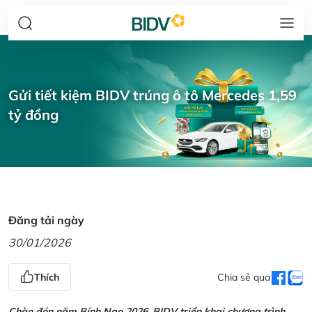
Gửi tiết kiệm BIDV trúng ô tô Mercedes 1,59
tỷ đồng
Đăng tải ngày
30/01/2026
Thích
Chia sẻ qua
Chào đón năm Bính Ngọ 2026, BIDV triển khai chương trình