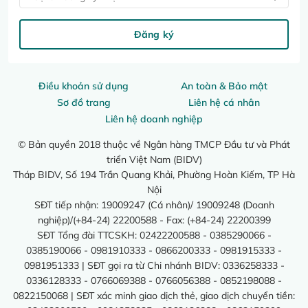
Đăng ký
Điều khoản sử dụng
An toàn & Bảo mật
Sơ đồ trang
Liên hệ cá nhân
Liên hệ doanh nghiệp
© Bản quyền 2018 thuộc về Ngân hàng TMCP Đầu tư và Phát
triển Việt Nam (BIDV)
Tháp BIDV, Số 194 Trần Quang Khải, Phường Hoàn Kiếm, TP Hà
Nội
SĐT tiếp nhận: 19009247 (Cá nhân)/ 19009248 (Doanh
nghiệp)/(+84-24) 22200588 - Fax: (+84-24) 22200399
SĐT Tổng đài TTCSKH: 02422200588 - 0385290066 -
0385190066 - 0981910333 - 0866200333 - 0981915333 -
0981951333 | SĐT gọi ra từ Chi nhánh BIDV: 0336258333 -
0336128333 - 0766069388 - 0766056388 - 0852198088 -
0822150068 | SĐT xác minh giao dịch thẻ, giao dịch chuyển tiền: