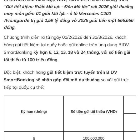
“Gửi tiết kiệm: Rước Mã lực - Đón Mã lộc” với 2026 giải thưởng
may mắn gồm 01 giải Mã lực - ô tô Mercedes C200
Avantgarde trị giá 1,59 tỷ đồng và 2025 giải tiền mặt 666.666
đồng.
Chương trình diễn ra từ ngày 01/2/2026 đến 31/3/2026, khách
hàng gửi tiết kiệm tại quầy hoặc gửi online trên ứng dụng BIDV
SmartBanking
kỳ hạn 6, 12, 13, 18 và 24 tháng, với số tiền gửi
tối thiểu từ 100 triệu đồng
.
Đặc biệt, khách hàng
gửi tiết kiệm trực tuyến trên BIDV
SmartBanking sẽ nhận gấp đôi mã dự thưởng
so với gửi trực
tiếp tại quầy, cụ thể:
Kỳ hạn (tháng)
Số tiền gửi tối thiểu (VND)
6
100.000.000