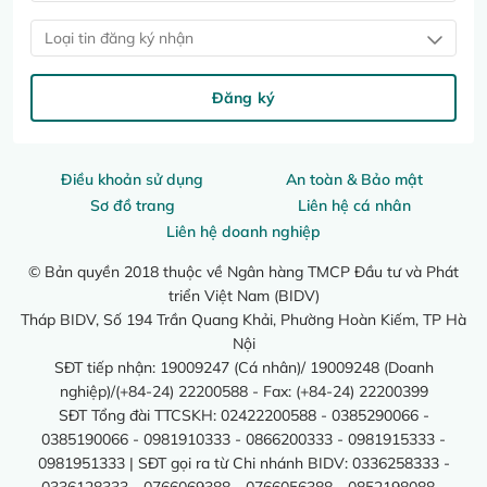
Loại tin đăng ký nhận
Đăng ký
Điều khoản sử dụng
An toàn & Bảo mật
Sơ đồ trang
Liên hệ cá nhân
Liên hệ doanh nghiệp
© Bản quyền 2018 thuộc về Ngân hàng TMCP Đầu tư và Phát
triển Việt Nam (BIDV)
Tháp BIDV, Số 194 Trần Quang Khải, Phường Hoàn Kiếm, TP Hà
Nội
SĐT tiếp nhận: 19009247 (Cá nhân)/ 19009248 (Doanh
nghiệp)/(+84-24) 22200588 - Fax: (+84-24) 22200399
SĐT Tổng đài TTCSKH: 02422200588 - 0385290066 -
0385190066 - 0981910333 - 0866200333 - 0981915333 -
0981951333 | SĐT gọi ra từ Chi nhánh BIDV: 0336258333 -
0336128333 - 0766069388 - 0766056388 - 0852198088 -