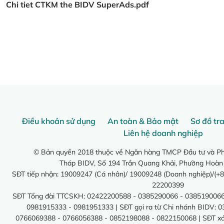
Chi tiet CTKM the BIDV SuperAds.pdf
Điều khoản sử dụng
An toàn & Bảo mật
Sơ đồ tr
Liên hệ doanh nghiệp
© Bản quyền 2018 thuộc về Ngân hàng TMCP Đầu tư và Phá
Tháp BIDV, Số 194 Trần Quang Khải, Phường Hoàn
SĐT tiếp nhận: 19009247 (Cá nhân)/ 19009248 (Doanh nghiệp)/(+8
22200399
SĐT Tổng đài TTCSKH: 02422200588 - 0385290066 - 0385190066
0981915333 - 0981951333 | SĐT gọi ra từ Chi nhánh BIDV: 
0766069388 - 0766056388 - 0852198088 - 0822150068 | SĐT xác 