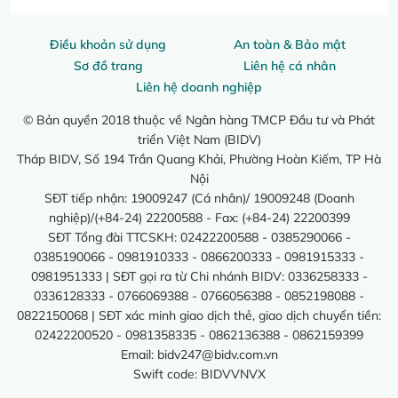
Điều khoản sử dụng
An toàn & Bảo mật
Sơ đồ trang
Liên hệ cá nhân
Liên hệ doanh nghiệp
© Bản quyền 2018 thuộc về Ngân hàng TMCP Đầu tư và Phát
triển Việt Nam (BIDV)
Tháp BIDV, Số 194 Trần Quang Khải, Phường Hoàn Kiếm, TP Hà
Nội
SĐT tiếp nhận: 19009247 (Cá nhân)/ 19009248 (Doanh
nghiệp)/(+84-24) 22200588 - Fax: (+84-24) 22200399
SĐT Tổng đài TTCSKH: 02422200588 - 0385290066 -
0385190066 - 0981910333 - 0866200333 - 0981915333 -
0981951333 | SĐT gọi ra từ Chi nhánh BIDV: 0336258333 -
0336128333 - 0766069388 - 0766056388 - 0852198088 -
0822150068 | SĐT xác minh giao dịch thẻ, giao dịch chuyển tiền:
02422200520 - 0981358335 - 0862136388 - 0862159399
Email:
bidv247@bidv.com.vn
Swift code: BIDVVNVX