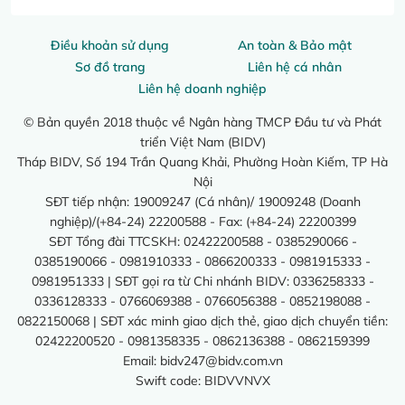
Điều khoản sử dụng
An toàn & Bảo mật
Sơ đồ trang
Liên hệ cá nhân
Liên hệ doanh nghiệp
© Bản quyền 2018 thuộc về Ngân hàng TMCP Đầu tư và Phát
triển Việt Nam (BIDV)
Tháp BIDV, Số 194 Trần Quang Khải, Phường Hoàn Kiếm, TP Hà
Nội
SĐT tiếp nhận: 19009247 (Cá nhân)/ 19009248 (Doanh
nghiệp)/(+84-24) 22200588 - Fax: (+84-24) 22200399
SĐT Tổng đài TTCSKH: 02422200588 - 0385290066 -
0385190066 - 0981910333 - 0866200333 - 0981915333 -
0981951333 | SĐT gọi ra từ Chi nhánh BIDV: 0336258333 -
0336128333 - 0766069388 - 0766056388 - 0852198088 -
0822150068 | SĐT xác minh giao dịch thẻ, giao dịch chuyển tiền:
02422200520 - 0981358335 - 0862136388 - 0862159399
Email:
bidv247@bidv.com.vn
Swift code: BIDVVNVX