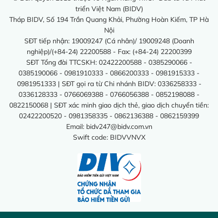
triển Việt Nam (BIDV)
Tháp BIDV, Số 194 Trần Quang Khải, Phường Hoàn Kiếm, TP Hà
Nội
SĐT tiếp nhận: 19009247 (Cá nhân)/ 19009248 (Doanh
nghiệp)/(+84-24) 22200588 - Fax: (+84-24) 22200399
SĐT Tổng đài TTCSKH: 02422200588 - 0385290066 -
0385190066 - 0981910333 - 0866200333 - 0981915333 -
0981951333 | SĐT gọi ra từ Chi nhánh BIDV: 0336258333 -
0336128333 - 0766069388 - 0766056388 - 0852198088 -
0822150068 | SĐT xác minh giao dịch thẻ, giao dịch chuyển tiền:
02422200520 - 0981358335 - 0862136388 - 0862159399
Email:
bidv247@bidv.com.vn
Swift code: BIDVVNVX