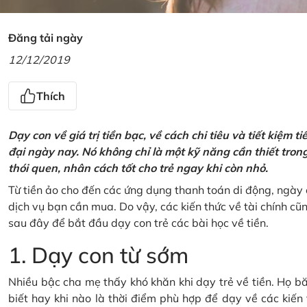
Đăng tải ngày
12/12/2019
Thích
Dạy con về giá trị tiền bạc, về cách chi tiêu và tiết kiệm 
đại ngày nay. Nó không chỉ là một kỹ năng cần thiết tro
thói quen, nhân cách tốt cho trẻ ngay khi còn nhỏ.
Từ tiền ảo cho đến các ứng dụng thanh toán di động, ngày 
dịch vụ bạn cần mua. Do vậy, các kiến thức về tài chính c
sau đây để bắt đầu dạy con trẻ các bài học về tiền.
1. Dạy con từ sớm
Nhiều bậc cha mẹ thấy khó khăn khi dạy trẻ về tiền. Họ bă
biết hay khi nào là thời điểm phù hợp để dạy về các kiến