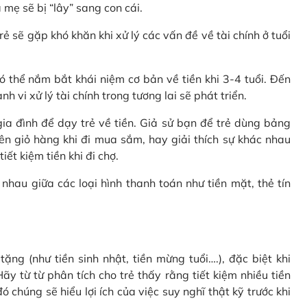
 mẹ sẽ bị “lây” sang con cái.
rẻ sẽ gặp khó khăn khi xử lý các vấn đề về tài chính ở tuổi
 thể nắm bắt khái niệm cơ bản về tiền khi 3-4 tuổi. Đến
 vi xử lý tài chính trong tương lai sẽ phát triển.
a đình để dạy trẻ về tiền. Giả sử bạn để trẻ dùng bảng
ên giỏ hàng khi đi mua sắm, hay giải thích sự khác nhau
ết kiệm tiền khi đi chợ.
nhau giữa các loại hình thanh toán như tiền mặt, thẻ tín
ặng (như tiền sinh nhật, tiền mừng tuổi….), đặc biệt khi
ãy từ từ phân tích cho trẻ thấy rằng tiết kiệm nhiều tiền
 chúng sẽ hiểu lợi ích của việc suy nghĩ thật kỹ trước khi