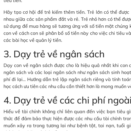
tiêu tiền.
Hãy tạo cơ hội để trẻ kiếm thêm tiền. Trẻ lớn có thể đượ
nhau giữa các sản phẩm đắt và rẻ. Trẻ nhỏ hơn có thể đượ
sử dụng để mua hàng sẽ tương ứng với số tiền mặt chúng 
con về cách con sẽ phân bổ số tiền này cho việc chi tiêu và 
các bài học về quản lý tiền.
3. Dạy trẻ về ngân sách
Dạy con về ngân sách được cho là hiệu quả nhất khi con c
ngân sách và các loại ngân sách như ngân sách sinh hoạt 
phí đi lại… Hướng dẫn trẻ lập ngân sách riêng và tính toán
học cách ưu tiên các nhu cầu cần thiết hơn là mong muốn v
4. Dạy trẻ về các chi phí ng
Hiểu về tài chính không chỉ liên quan đến việc bạn tiêu 
thức để đảm bảo thực hiện được các nhu cầu tài chính tron
muốn xảy ra trong tương lai như bệnh tật, tai nạn, tuổi gi