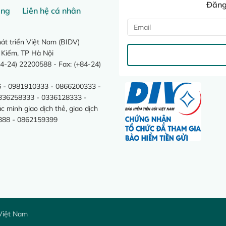
Đăng 
ang
Liên hệ cá nhân
t triển Việt Nam (BIDV)
 Kiếm, TP Hà Nội
4-24) 22200588 - Fax: (+84-24)
 - 0981910333 - 0866200333 -
0336258333 - 0336128333 -
minh giao dịch thẻ, giao dịch
388 - 0862159399
Việt Nam