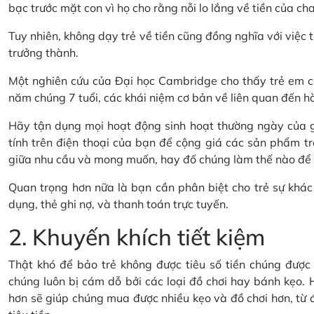
bạc trước mặt con vì họ cho rằng nỗi lo lắng về tiền của cha
Tuy nhiên, không dạy trẻ về tiền cũng đồng nghĩa với việc t
trưởng thành.
Một nghiên cứu của Đại học Cambridge cho thấy trẻ em có
năm chúng 7 tuổi, các khái niệm cơ bản về liên quan đến hành
Hãy tận dụng mọi hoạt động sinh hoạt thường ngày của gi
tính trên điện thoại của bạn để cộng giá các sản phẩm tr
giữa nhu cầu và mong muốn, hay đố chúng làm thế nào để ti
Quan trọng hơn nữa là bạn cần phân biệt cho trẻ sự khác 
dụng, thẻ ghi nợ, và thanh toán trực tuyến.
2. Khuyến khích tiết kiệm
Thật khó để bảo trẻ không được tiêu số tiền chúng được t
chúng luôn bị cám dỗ bởi các loại đồ chơi hay bánh kẹo. H
hơn sẽ giúp chúng mua được nhiều kẹo và đồ chơi hơn, từ đó