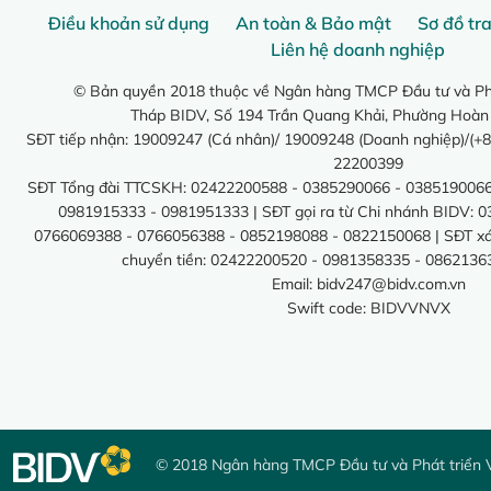
Điều khoản sử dụng
An toàn & Bảo mật
Sơ đồ tr
Liên hệ doanh nghiệp
© Bản quyền 2018 thuộc về Ngân hàng TMCP Đầu tư và Phá
Tháp BIDV, Số 194 Trần Quang Khải, Phường Hoàn
SĐT tiếp nhận: 19009247 (Cá nhân)/ 19009248 (Doanh nghiệp)/(+8
22200399
SĐT Tổng đài TTCSKH: 02422200588 - 0385290066 - 0385190066
0981915333 - 0981951333 | SĐT gọi ra từ Chi nhánh BIDV: 
0766069388 - 0766056388 - 0852198088 - 0822150068 | SĐT xác 
chuyển tiền: 02422200520 - 0981358335 - 0862136
Email:
bidv247@bidv.com.vn
Swift code: BIDVVNVX
© 2018 Ngân hàng TMCP Đầu tư và Phát triển 