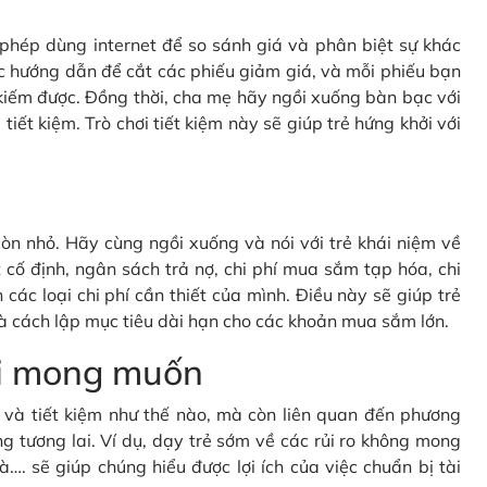
c phép dùng internet để so sánh giá và phân biệt sự khác
c hướng dẫn để cắt các phiếu giảm giá, và mỗi phiếu bạn
kiếm được. Đồng thời, cha mẹ hãy ngồi xuống bàn bạc với
tiết kiệm. Trò chơi tiết kiệm này sẽ giúp trẻ hứng khởi với
òn nhỏ. Hãy cùng ngồi xuống và nói với trẻ khái niệm về
cố định, ngân sách trả nợ, chi phí mua sắm tạp hóa, chi
 các loại chi phí cần thiết của mình. Điều này sẽ giúp trẻ
à cách lập mục tiêu dài hạn cho các khoản mua sắm lớn.
oài mong muốn
gì và tiết kiệm như thế nào, mà còn liên quan đến phương
g tương lai. Ví dụ, dạy trẻ sớm về các rủi ro không mong
à…. sẽ giúp chúng hiểu được lợi ích của việc chuẩn bị tài