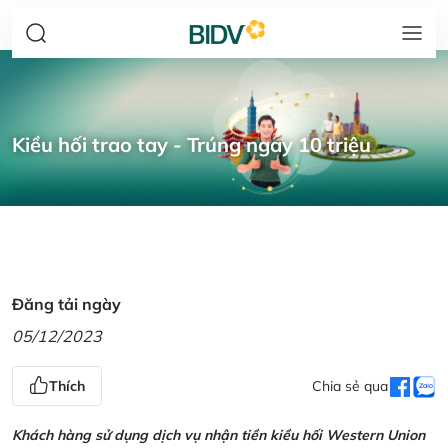
Kiều hối trao tay - Trúng ngay 10 triệu
Đăng tải ngày
05/12/2023
Thích
Chia sẻ qua
Khách hàng sử dụng dịch vụ nhận tiền kiều hối Western Union