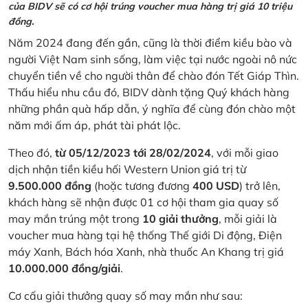
của BIDV sẽ có cơ hội trúng voucher mua hàng trị giá 10 triệu
đồng.
Năm 2024 đang đến gần, cũng là thời điểm kiều bào và
người Việt Nam sinh sống, làm việc tại nước ngoài nô nức
chuyển tiền về cho người thân để chào đón Tết Giáp Thìn.
Thấu hiểu nhu cầu đó, BIDV dành tặng Quý khách hàng
những phần quà hấp dẫn, ý nghĩa để cùng đón chào một
năm mới ấm áp, phát tài phát lộc.
Theo đó,
từ 05/12/2023 tới 28/02/2024
, với mỗi giao
dịch nhận tiền kiều hối Western Union giá trị từ
9.500.000 đồng
(hoặc tương đương
400 USD
) trở lên,
khách hàng sẽ nhận được 01 cơ hội tham gia quay số
may mắn trúng một trong
10 giải thưởng
, mỗi giải là
voucher mua hàng tại hệ thống Thế giới Di động, Điện
máy Xanh, Bách hóa Xanh, nhà thuốc An Khang trị giá
10.000.000 đồng/giải
.
Cơ cấu giải thưởng quay số may mắn như sau: