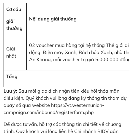
Cơ cấu
Nội dung giải thưởng
giải
thưởng
02 voucher mua hàng tại hệ thống Thế giới di
Giải
động, Điện máy Xanh, Bách hóa Xanh, nhà thu
nhất
An Khang, mỗi voucher trị giá 5.000.000 đồng
Tổng
Lưu ý:
Sau mỗi giao dịch nhận tiền kiều hối thỏa mãn
điều kiện, Quý khách vui lòng đăng ký thông tin tham dự
quay số qua website
https://vt.westernunion-
campaign.com/inbound/registerform.php
Để được tư vấn, hỗ trợ các thông tin chi tiết về chương
trình, Quý khách vui lòng liên hệ Chi nhánh BIDV gần