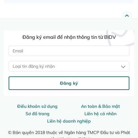
Đăng ký email để nhận thông tin từ BIDV
Loại tin đăng ký nhận
Đăng ký
Điều khoản sử dụng
An toàn & Bảo mật
Sơ đồ trang
Liên hệ cá nhân
Liên hệ doanh nghiệp
© Bản quyền 2018 thuộc về Ngân hàng TMCP Đầu tư và Phát