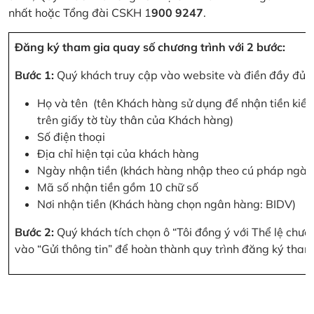
nhất hoặc Tổng đài CSKH 1
900 9247
.
Đăng ký tham gia quay số chương trình với 2 bước:
Bước 1:
Quý khách truy cập vào website và điền đầy đủ cá
Họ và tên (tên Khách hàng sử dụng để nhận tiền kiều
trên giấy tờ tùy thân của Khách hàng)
Số điện thoại
Địa chỉ hiện tại của khách hàng
Ngày nhận tiền (khách hàng nhập theo cú pháp ngà
Mã số nhận tiền gồm 10 chữ số
Nơi nhận tiền (Khách hàng chọn ngân hàng: BIDV)
Bước 2:
Quý khách tích chọn ô “Tôi đồng ý với Thể lệ chư
vào “Gửi thông tin” để hoàn thành quy trình đăng ký tham