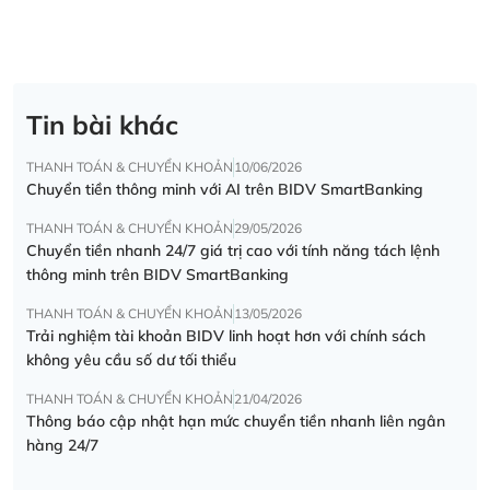
Tin bài khác
THANH TOÁN & CHUYỂN KHOẢN
10/06/2026
Chuyển tiền thông minh với AI trên BIDV SmartBanking
THANH TOÁN & CHUYỂN KHOẢN
29/05/2026
Chuyển tiền nhanh 24/7 giá trị cao với tính năng tách lệnh
thông minh trên BIDV SmartBanking
THANH TOÁN & CHUYỂN KHOẢN
13/05/2026
Trải nghiệm tài khoản BIDV linh hoạt hơn với chính sách
không yêu cầu số dư tối thiểu
THANH TOÁN & CHUYỂN KHOẢN
21/04/2026
Thông báo cập nhật hạn mức chuyển tiền nhanh liên ngân
hàng 24/7