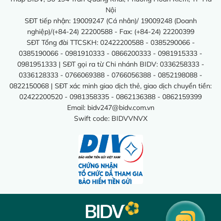
Nội
SĐT tiếp nhận: 19009247 (Cá nhân)/ 19009248 (Doanh
nghiệp)/(+84-24) 22200588 - Fax: (+84-24) 22200399
SĐT Tổng đài TTCSKH: 02422200588 - 0385290066 -
0385190066 - 0981910333 - 0866200333 - 0981915333 -
0981951333 | SĐT gọi ra từ Chi nhánh BIDV: 0336258333 -
0336128333 - 0766069388 - 0766056388 - 0852198088 -
0822150068 | SĐT xác minh giao dịch thẻ, giao dịch chuyển tiền:
02422200520 - 0981358335 - 0862136388 - 0862159399
Email:
bidv247@bidv.com.vn
Swift code: BIDVVNVX