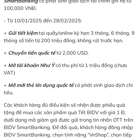
SmartBanking
có phát sinh giao dịch tài chính ghi nợ từ
100,000 VNĐ.
- Từ 10/01/2025 đến 28/02/2025:
+
Gửi tiết kiệm
tại quầy/online kỳ hạn 3 tháng, 6 tháng, 9
tháng số tiền từ 200 triệu đồng; không rút trước hạn.
+
Chuyển tiền quốc tế
từ 2,000 USD.
+
Mở tài khoản Như Ý
có thu phí từ 1 triệu đồng (chưa
VAT)
+
Mở mới thẻ tín dụng quốc tế
có phát sinh giao dịch chi
tiêu.
Các khách hàng đủ điều kiện sẽ nhận được phiếu quà
tặng để mua các sản phẩm quà Tết BIDV với giá 1 Đ,
dưới dạng mã giảm giá được gửi trong tin nhắn OTT trên
BIDV SmartBanking. Để đối quà, khách hàng đăng nhập
BIDV SmartBanking, chọn tính năng “VnShop”, chọn tiếp