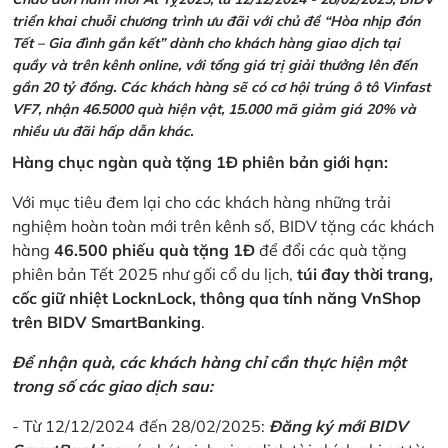
triển khai chuỗi chương trình ưu đãi với chủ đề “Hòa nhịp đón
Tết – Gia đình gắn kết” dành cho khách hàng giao dịch tại
quầy và trên kênh online, với tổng giá trị giải thưởng lên đến
gần 20 tỷ đồng. Các khách hàng sẽ có cơ hội trúng ô tô Vinfast
VF7, nhận 46.5000 quà hiện vật, 15.000 mã giảm giá 20% và
nhiều ưu đãi hấp dẫn khác.
Hàng chục ngàn quà tặng 1Đ phiên bản giới hạn:
Với mục tiêu đem lại cho các khách hàng những trải
nghiệm hoàn toàn mới trên kênh số, BIDV tặng các khách
hàng
46.500 phiếu quà tặng 1Đ
để đổi các quà tặng
phiên bản Tết 2025 như gối cổ du lịch,
túi đay thời trang,
cốc giữ nhiệt LocknLock, thông qua tính năng VnShop
trên BIDV SmartBanking
.
Để nhận quà, các khách hàng chỉ cần thực hiện một
trong số các giao dịch sau:
- Từ 12/12/2024 đến 28/02/2025:
Đăng ký mới BIDV