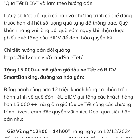
“Quà Tết BIDV” và làm theo hướng dẫn.
Lưu ý số lượt đổi quà có hạn và chương trình có thể dừng
trước hạn khi hết số lượng quà tặng đã thông báo. Quý
khách hàng vui lòng đổi quà sớm ngay khi nhận được
phiếu quà tặng của BIDV để đảm bảo quyền lợi.
Chi tiết hướng dẫn đổi quà tại
https://bidv.com.vn/GrandSaleTet/
Tặng 15.000++ mã giảm giá tàu xe Tết: có BIDV
SmartBanking, đường xa hóa gần:
Đồng hành cùng hơn 12 triệu khách hàng cá nhân trên
hành trình về quê đón Tết, BIDV gửi tặng các khách hàng
hơn 15.000 ++ mã giảm giá tàu xe Tết cùng các chương
trình Livestream độc quyền với nhiều Deal quà siêu hấp
dẫn như:
-
Giờ Vàng “12h00 – 14h00”
hàng ngày từ 12/12/2024