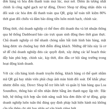
đơn hàng và hóa đơn thanh toán mọi lúc, mọi nơi. Điểm ấn tượng nhất
chính là công nghệ gạch nợ tự động, Direct Shop tự động nhận diện và
đối soát các hóa đơn đã thanh toán qua QR, giúp kế toán tiết kiệm 80%
thời gian đối chiếu và đảm bảo dòng tiền luôn minh bạch, chính xác.
Đồng thời, chủ doanh nghiệp có thể theo dõi doanh thu và lợi nhuận thông
qua hệ thống Dashboard báo cáo trực quan sinh động theo thời gian thực.
Chủ doanh nghiệp có thể nhanh chóng nắm bắt tình hình bán hàng, mặt
hàng được ưa chuộng hay thời điểm đông khách. Những dữ liệu này là cơ
sở để chủ doanh nghiệp đưa các quyết định, xây dựng các kế hoạch thúc
đẩy bán phù hợp, chính xác, kịp thời, đón đầu cơ hội tăng trưởng trong
hoạt động kinh doanh.
Với các cửa hàng kinh doanh truyền thống, khách hàng có thể quét nhầm
mã QR giả hay nhân viên phải chụp ảnh màn hình đối soát. Để khắc phục
nhược điểm này, Direct Shop hỗ trợ liên kết và quản lý bán hàng qua Loa
Soundbox, thông báo số tiền nhận được bằng âm thanh ngay lập tức. Đặc
biệt, hệ thống tích hợp sẵn tính năng xuất hóa đơn điện tử tự động, giúp
doanh nghiệp luôn tuân thủ đúng quy định pháp luật hiện hành mà không
cần tốn thêm chi phí hay nhân sự vận hành riêng biệt.