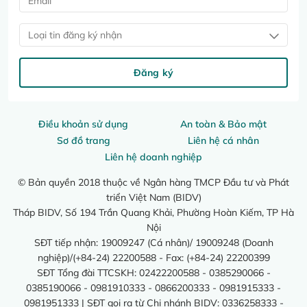
Loại tin đăng ký nhận
Đăng ký
Điều khoản sử dụng
An toàn & Bảo mật
Sơ đồ trang
Liên hệ cá nhân
Liên hệ doanh nghiệp
© Bản quyền 2018 thuộc về Ngân hàng TMCP Đầu tư và Phát
triển Việt Nam (BIDV)
Tháp BIDV, Số 194 Trần Quang Khải, Phường Hoàn Kiếm, TP Hà
Nội
SĐT tiếp nhận: 19009247 (Cá nhân)/ 19009248 (Doanh
nghiệp)/(+84-24) 22200588 - Fax: (+84-24) 22200399
SĐT Tổng đài TTCSKH: 02422200588 - 0385290066 -
0385190066 - 0981910333 - 0866200333 - 0981915333 -
0981951333 | SĐT gọi ra từ Chi nhánh BIDV: 0336258333 -