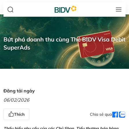
Bứt phá doanh thu cùng Thẻ BIDV Visa Debit
SuperAds
Đăng tải ngày
06/02/2026
Thích
Chia sẻ qua
Thấu hiểu nhu cầu của các Chủ Shop, Tiểu thương bán hàng