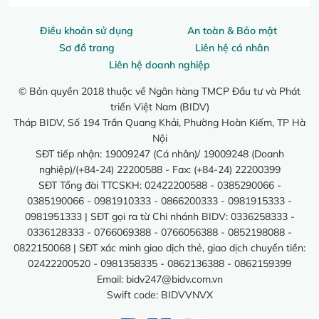
Điều khoản sử dụng
An toàn & Bảo mật
Sơ đồ trang
Liên hệ cá nhân
Liên hệ doanh nghiệp
© Bản quyền 2018 thuộc về Ngân hàng TMCP Đầu tư và Phát
triển Việt Nam (BIDV)
Tháp BIDV, Số 194 Trần Quang Khải, Phường Hoàn Kiếm, TP Hà
Nội
SĐT tiếp nhận: 19009247 (Cá nhân)/ 19009248 (Doanh
nghiệp)/(+84-24) 22200588 - Fax: (+84-24) 22200399
SĐT Tổng đài TTCSKH: 02422200588 - 0385290066 -
0385190066 - 0981910333 - 0866200333 - 0981915333 -
0981951333 | SĐT gọi ra từ Chi nhánh BIDV: 0336258333 -
0336128333 - 0766069388 - 0766056388 - 0852198088 -
0822150068 | SĐT xác minh giao dịch thẻ, giao dịch chuyển tiền:
02422200520 - 0981358335 - 0862136388 - 0862159399
Email:
bidv247@bidv.com.vn
Swift code: BIDVVNVX