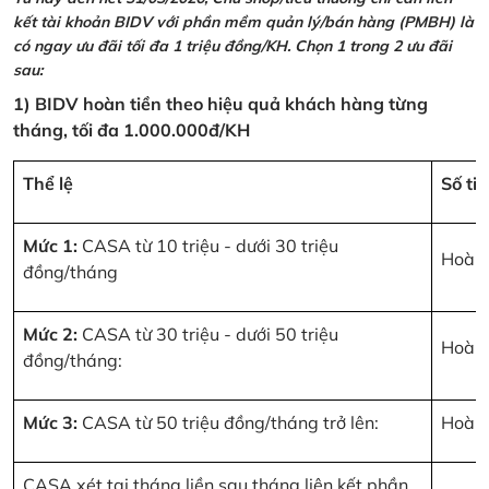
kết tài khoản BIDV với phần mềm quản lý/bán hàng (PMBH) là
có ngay ưu đãi tối đa 1 triệu đồng/KH. Chọn 1 trong 2 ưu đãi
sau:
1) BIDV hoàn tiền theo hiệu quả khách hàng từng
tháng, tối đa 1.000.000đ/KH
Thể lệ
Số ti
Mức 1:
CASA từ 10 triệu - dưới 30 triệu
Hoàn 
đồng/tháng
Mức 2:
CASA từ 30 triệu - dưới 50 triệu
Hoàn 
đồng/tháng:
Mức 3:
CASA từ 50 triệu đồng/tháng trở lên:
Hoàn 
CASA xét tại tháng liền sau tháng liên kết phần