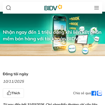
Nhận ngay đến 1 triệu đồng khi liên kết phần
mềm bán hàng với tài khoản BIDV
Đăng tải ngày
10/11/2025
Thích
Chia sẻ qua
Từ nay đến hết 31/03/2026, Chủ shop/tiểu thương chỉ cần liên