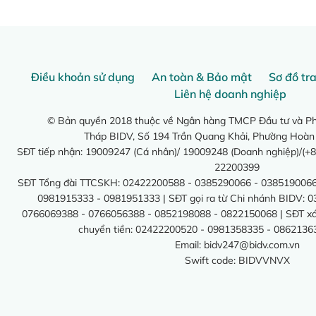
Điều khoản sử dụng
An toàn & Bảo mật
Sơ đồ tr
Liên hệ doanh nghiệp
© Bản quyền 2018 thuộc về Ngân hàng TMCP Đầu tư và Phá
Tháp BIDV, Số 194 Trần Quang Khải, Phường Hoàn
SĐT tiếp nhận: 19009247 (Cá nhân)/ 19009248 (Doanh nghiệp)/(+8
22200399
SĐT Tổng đài TTCSKH: 02422200588 - 0385290066 - 0385190066
0981915333 - 0981951333 | SĐT gọi ra từ Chi nhánh BIDV: 
0766069388 - 0766056388 - 0852198088 - 0822150068 | SĐT xác 
chuyển tiền: 02422200520 - 0981358335 - 0862136
Email:
bidv247@bidv.com.vn
Swift code: BIDVVNVX