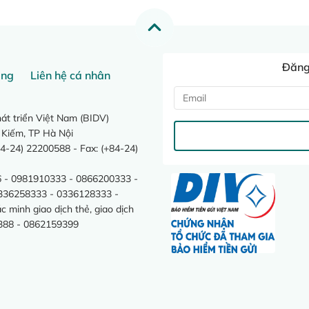
Đăng 
ang
Liên hệ cá nhân
t triển Việt Nam (BIDV)
 Kiếm, TP Hà Nội
4-24) 22200588 - Fax: (+84-24)
 - 0981910333 - 0866200333 -
0336258333 - 0336128333 -
minh giao dịch thẻ, giao dịch
388 - 0862159399