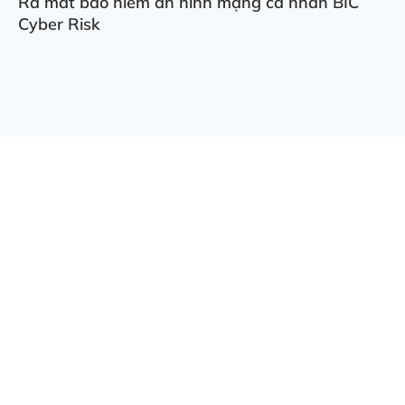
Ra mắt bảo hiểm an ninh mạng cá nhân BIC
Cyber Risk